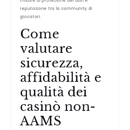
misure di protezione dei dati e
reputazione tra la community di
giocatori.
Come
valutare
sicurezza,
affidabilità e
qualità dei
casinò non-
AAMS