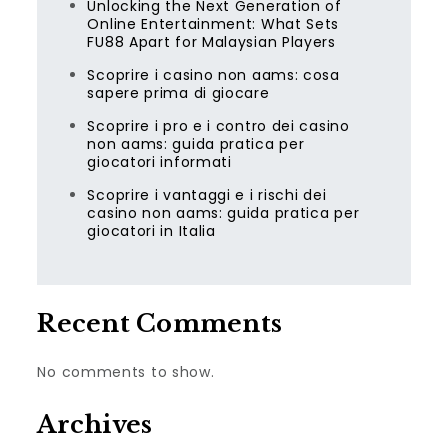
Unlocking the Next Generation of
Online Entertainment: What Sets
FU88 Apart for Malaysian Players
Scoprire i casino non aams: cosa
sapere prima di giocare
Scoprire i pro e i contro dei casino
non aams: guida pratica per
giocatori informati
Scoprire i vantaggi e i rischi dei
casino non aams: guida pratica per
giocatori in Italia
Recent Comments
No comments to show.
Archives