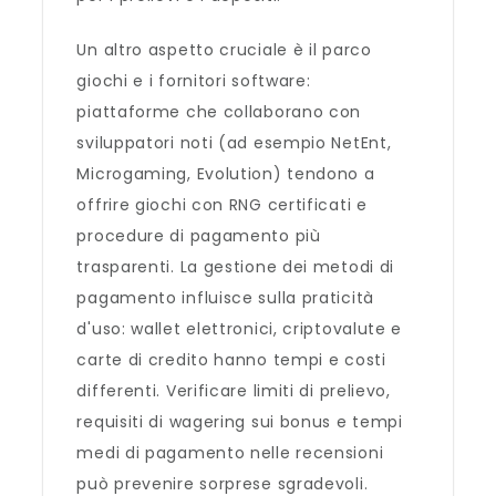
Un altro aspetto cruciale è il parco
giochi e i fornitori software:
piattaforme che collaborano con
sviluppatori noti (ad esempio NetEnt,
Microgaming, Evolution) tendono a
offrire giochi con RNG certificati e
procedure di pagamento più
trasparenti. La gestione dei metodi di
pagamento influisce sulla praticità
d'uso: wallet elettronici, criptovalute e
carte di credito hanno tempi e costi
differenti. Verificare limiti di prelievo,
requisiti di wagering sui bonus e tempi
medi di pagamento nelle recensioni
può prevenire sorprese sgradevoli.