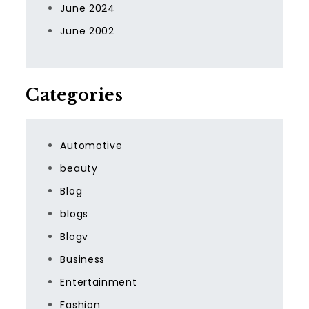
June 2024
June 2002
Categories
Automotive
beauty
Blog
blogs
Blogv
Business
Entertainment
Fashion