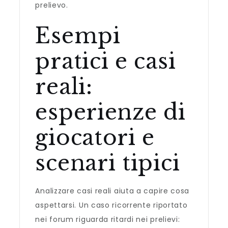
prelievo.
Esempi
pratici e casi
reali:
esperienze di
giocatori e
scenari tipici
Analizzare casi reali aiuta a capire cosa
aspettarsi. Un caso ricorrente riportato
nei forum riguarda ritardi nei prelievi: