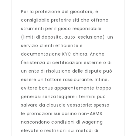
Per la protezione del giocatore, è
consigliabile preferire siti che offrono
strumenti per il gioco responsabile
(limiti di deposito, auto-esclusione), un
servizio clienti efficiente e
documentazione KYC chiara. Anche
l'esistenza di certificazioni esterne o di
un ente di risoluzione delle dispute può
essere un fattore rassicurante. Infine,
evitare bonus apparentemente troppo
generosi senza leggere i termini può
salvare da clausole vessatorie: spesso
le promozioni sui casino non-AAMS
nascondono condizioni di wagering
elevate o restrizioni sui metodi di