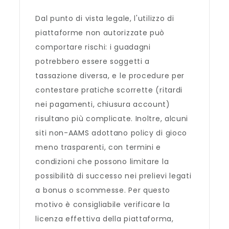
Dal punto di vista legale, l'utilizzo di
piattaforme non autorizzate può
comportare rischi: i guadagni
potrebbero essere soggetti a
tassazione diversa, e le procedure per
contestare pratiche scorrette (ritardi
nei pagamenti, chiusura account)
risultano più complicate. Inoltre, alcuni
siti non-AAMS adottano policy di gioco
meno trasparenti, con termini e
condizioni che possono limitare la
possibilità di successo nei prelievi legati
a bonus o scommesse. Per questo
motivo è consigliabile verificare la
licenza effettiva della piattaforma,