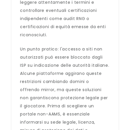
leggere attentamente i termini e
controllare eventuali certificazioni
indipendenti come audit RNG o
certificazioni di equità emesse da enti
riconosciuti.
Un punto pratico: l'accesso a siti non
autorizzati può essere bloccato dagli
ISP su indicazione delle autorità italiane.
Alcune piattaforme aggirano queste
restrizioni cambiando domini o
offrendo mirror, ma queste soluzioni
non garantiscono protezione legale per
il giocatore. Prima di scegliere un
portale non-AAMS, è essenziale
informarsi su sede legale, licenza,