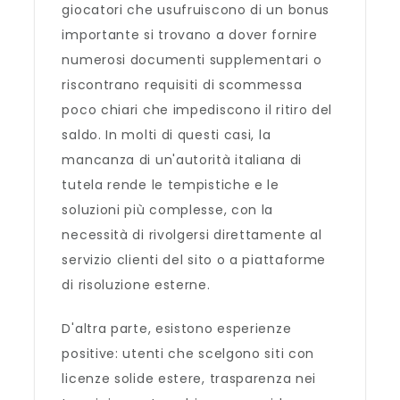
giocatori che usufruiscono di un bonus
importante si trovano a dover fornire
numerosi documenti supplementari o
riscontrano requisiti di scommessa
poco chiari che impediscono il ritiro del
saldo. In molti di questi casi, la
mancanza di un'autorità italiana di
tutela rende le tempistiche e le
soluzioni più complesse, con la
necessità di rivolgersi direttamente al
servizio clienti del sito o a piattaforme
di risoluzione esterne.
D'altra parte, esistono esperienze
positive: utenti che scelgono siti con
licenze solide estere, trasparenza nei