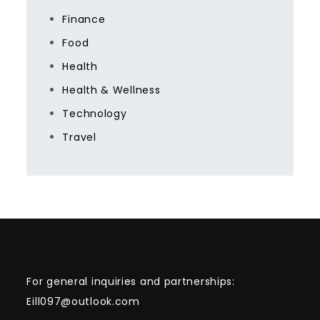
Finance
Food
Health
Health & Wellness
Technology
Travel
For general inquiries and partnerships:
Eill097@outlook.com