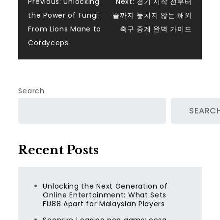
Post
Previous:
Unlocking
Next:
경기 시작 전부터
the Power of Fungi:
끝까지 놓치지 않는 해외
navigation
From Lions Mane to
축구 중계 완벽 가이드
Cordyceps
Search
SEARC
Recent Posts
Unlocking the Next Generation of
Online Entertainment: What Sets
FU88 Apart for Malaysian Players