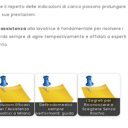
 e il rispetto delle indicazioni di carico possono prolungare
e sue prestazioni.
i
assistenza
alla lavatrice è fondamentale per risolvere i
corda sempre di agire tempestivamente e affidati a esperti
nto.
I Segreti per
oluzioni Efficaci
Elettrodomestici
Riconoscere e
er l'Assistenza
sempre
Scegliere Senza
vatrici a Milano
performanti: guida…
Rischio…