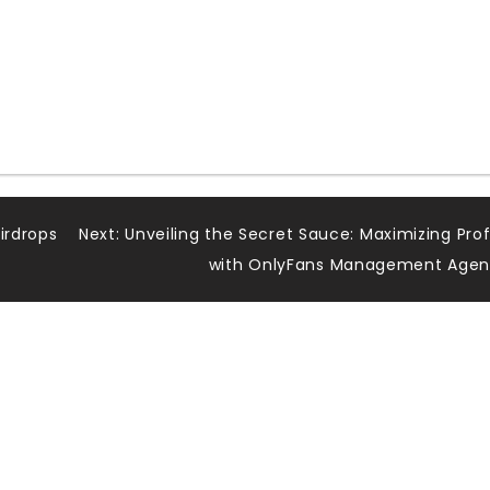
irdrops
Next:
Unveiling the Secret Sauce: Maximizing Prof
with OnlyFans Management Age