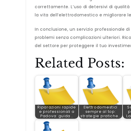
correttamente. L’uso di detersivi di qualità
la vita dell’elettrodomestico e migliorare l
In conclusione, un servizio professionale d
problemi senza complicazioni ulteriori. Ri
del settore per proteggere il tuo investime
Related Posts:
Riparazioni rapide
Elettrodomestici
S
e professionali a
sempre al top:
p
Padova: guida…
strategie pratiche…
La