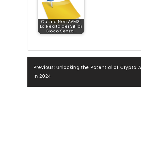
Casino Non AAMS:
La Realtà dei Siti di
Gioco Senza…
Post
Previous:
Unlocking the Potential of Crypto A
in 2024
navigation