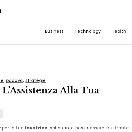
p
Business
Technology
Health
ce
,
padova
,
strategie
r L’Assistenza Alla Tua
a
per la tua
lavatrice
, sai quanto possa essere frustrante