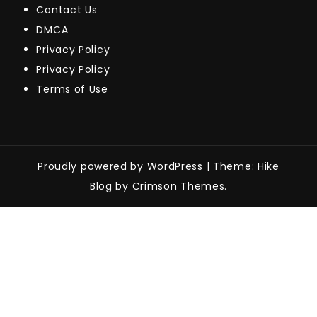
Contact Us
DMCA
Privacy Policy
Privacy Policy
Terms of Use
Proudly powered by WordPress
|
Theme: Hike
Blog by Crimson Themes.