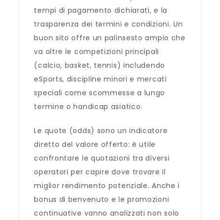
tempi di pagamento dichiarati, e la
trasparenza dei termini e condizioni. Un
buon sito offre un palinsesto ampio che
va oltre le competizioni principali
(calcio, basket, tennis) includendo
eSports, discipline minori e mercati
speciali come scommesse a lungo
termine o handicap asiatico.
Le quote (odds) sono un indicatore
diretto del valore offerto: è utile
confrontare le quotazioni tra diversi
operatori per capire dove trovare il
miglior rendimento potenziale. Anche i
bonus di benvenuto e le promozioni
continuative vanno analizzati non solo