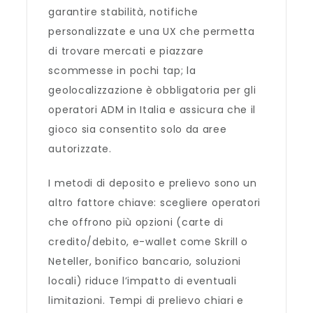
garantire stabilità, notifiche
personalizzate e una UX che permetta
di trovare mercati e piazzare
scommesse in pochi tap; la
geolocalizzazione è obbligatoria per gli
operatori ADM in Italia e assicura che il
gioco sia consentito solo da aree
autorizzate.
I metodi di deposito e prelievo sono un
altro fattore chiave: scegliere operatori
che offrono più opzioni (carte di
credito/debito, e-wallet come Skrill o
Neteller, bonifico bancario, soluzioni
locali) riduce l’impatto di eventuali
limitazioni. Tempi di prelievo chiari e