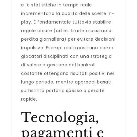
e le statistiche in tempo reale
incrementano la qualità delle scelte in-
play. È fondamentale tuttavia stabilire
regole chiare (ad es. limite massimo di
perdita giornaliera) per evitare decisioni
impulsive. Esempi reali mostrano come
giocatori disciplinati con una strategia
di valore e gestione del bankroll
costante ottengano risultati positivi nel
lungo periodo, mentre approcci basati
sull’istinto portano spesso a perdite
rapide.
Tecnologia,
pagamenti e