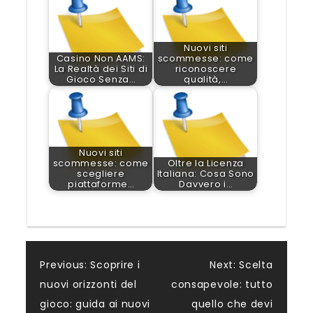
Nuovi siti
Casino Non AAMS:
scommesse: come
La Realtà dei Siti di
riconoscere
Gioco Senza…
qualità,…
Nuovi siti
scommesse: come
Oltre la Licenza
scegliere
Italiana: Cosa Sono
piattaforme…
Davvero i…
Post
Previous:
Scoprire i
Next:
Scelta
nuovi orizzonti del
consapevole: tutto
navigation
gioco: guida ai nuovi
quello che devi