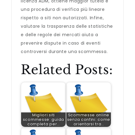
licenza ADM, ottiene maggior tutela e
una procedura di verifica più lineare
rispetto a siti non autorizzati. Infine,
valutare la trasparenza delle statistiche
e delle regole dei mercati aiuta a
prevenire dispute in caso di eventi
controversi durante una scommessa.
Related Posts:
Migliori siti
Scommesse online
scommesse: guida
senza confini: come
completa per…
orientarsi tra…