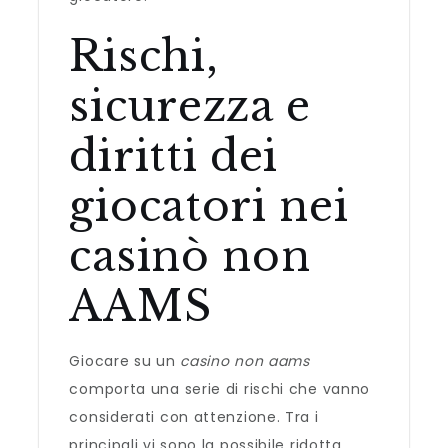
Rischi,
sicurezza e
diritti dei
giocatori nei
casinò non
AAMS
Giocare su un
casino non aams
comporta una serie di rischi che vanno
considerati con attenzione. Tra i
principali vi sono la possibile ridotta