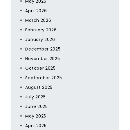
May 2026
April 2026
March 2026
February 2026
January 2026
December 2025
November 2025
October 2025
September 2025
August 2025
July 2025
June 2025
May 2025
April 2025