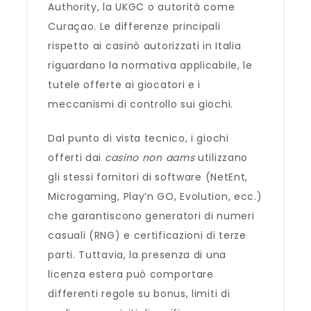
Authority, la UKGC o autorità come
Curaçao. Le differenze principali
rispetto ai casinò autorizzati in Italia
riguardano la normativa applicabile, le
tutele offerte ai giocatori e i
meccanismi di controllo sui giochi.
Dal punto di vista tecnico, i giochi
offerti dai
casino non aams
utilizzano
gli stessi fornitori di software (NetEnt,
Microgaming, Play’n GO, Evolution, ecc.)
che garantiscono generatori di numeri
casuali (RNG) e certificazioni di terze
parti. Tuttavia, la presenza di una
licenza estera può comportare
differenti regole su bonus, limiti di