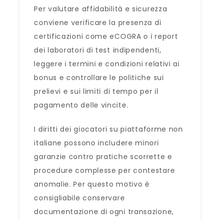
Per valutare affidabilità e sicurezza
conviene verificare la presenza di
certificazioni come eCOGRA o i report
dei laboratori di test indipendenti,
leggere i termini e condizioni relativi ai
bonus e controllare le politiche sui
prelievi e sui limiti di tempo per il
pagamento delle vincite.
I diritti dei giocatori su piattaforme non
italiane possono includere minori
garanzie contro pratiche scorrette e
procedure complesse per contestare
anomalie. Per questo motivo è
consigliabile conservare
documentazione di ogni transazione,