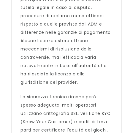
tutela legale in caso di disputa,
procedure di reclamo meno efficaci
rispetto a quelle previste dall'ADM e
differenze nelle garanzie di pagamento.
Alcune licenze estere offrono
meccanismi di risoluzione delle
controversie, ma l'efficacia varia
notevolmente in base all'autorità che
ha rilasciato la licenza e alla
giurisdizione del provider.
La sicurezza tecnica rimane però
spesso adeguata: molti operatori
utilizzano crittografia SSL, verifiche KYC
(Know Your Customer) e audit di terze
parti per certificare l'equità dei giochi.