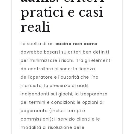
pratici e casi
reali
La scelta di un
casino non aams
dovrebbe basarsi su criteri ben definiti
per minimizzare i rischi. Tra gli elementi
da controllare ci sono: la licenza
dell'operatore e l'autorità che l'ha
rilasciata; la presenza di audit
indipendenti sui giochi; la trasparenza
dei termini e condizioni; le opzioni di
pagamento (inclusi tempi e
commissioni); il servizio clienti e le
modalità di risoluzione delle