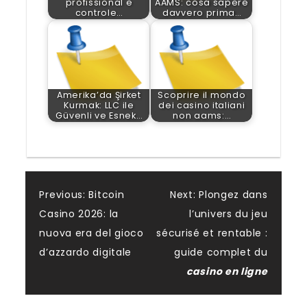
profissional e
AAMS: cosa sapere
controle…
davvero prima…
Amerika’da Şirket
Scoprire il mondo
Kurmak: LLC ile
dei casino italiani
Güvenli ve Esnek…
non aams:…
Post
Previous:
Bitcoin
Next:
Plongez dans
Casino 2026: la
l’univers du jeu
navigation
nuova era del gioco
sécurisé et rentable :
d’azzardo digitale
guide complet du
casino en ligne