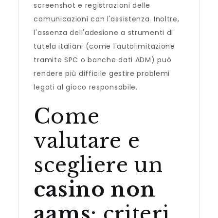
screenshot e registrazioni delle
comunicazioni con l'assistenza. Inoltre,
l'assenza dell'adesione a strumenti di
tutela italiani (come l'autolimitazione
tramite SPC o banche dati ADM) può
rendere più difficile gestire problemi
legati al gioco responsabile.
Come
valutare e
scegliere un
casino non
aams
: criteri