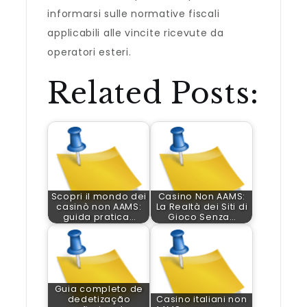
informarsi sulle normative fiscali
applicabili alle vincite ricevute da
operatori esteri.
Related Posts:
Scopri il mondo dei
Casino Non AAMS:
casinò non AAMS:
La Realtà dei Siti di
guida pratica…
Gioco Senza…
Guia completo de
dedetização
Casino italiani non