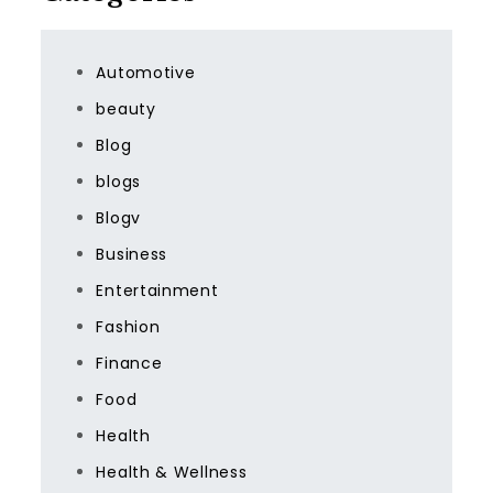
Automotive
beauty
Blog
blogs
Blogv
Business
Entertainment
Fashion
Finance
Food
Health
Health & Wellness