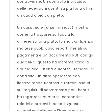
controversie. Un controllo incrociato
delle recensioni utenti su più fonti offre
un quadro più completo.
Un caso reale (anonimizzato) mostra
come la trasparenza faccia la
differenza: una piattaforma con licenza
maltese pubblicava report mensili sui
pagamenti e un documento PDF con gli
audit RNG; questo ha incrementato la
fiducia degli utenti e ridotto i reclami. Al
contrario, un altro operatore con
licenza meno rigorosa e termini oscuri
sui requisiti di scommessa per i bonus
ha registrato numerosi contenziosi
relativi a prelievi bloccati. Questi
esempi sottolineano l'importanza di