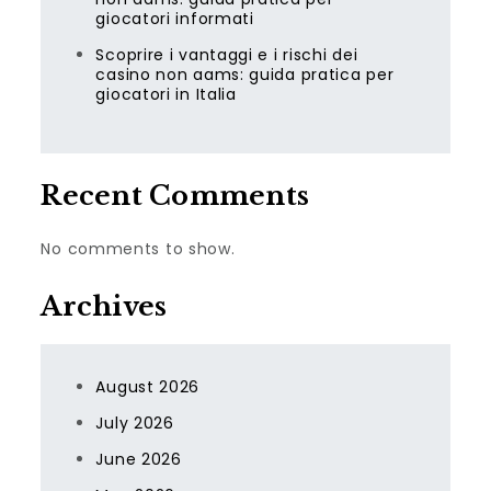
giocatori informati
Scoprire i vantaggi e i rischi dei
casino non aams: guida pratica per
giocatori in Italia
Recent Comments
No comments to show.
Archives
August 2026
July 2026
June 2026