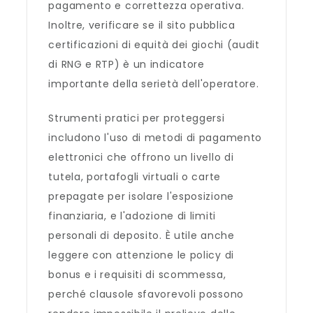
pagamento e correttezza operativa.
Inoltre, verificare se il sito pubblica
certificazioni di equità dei giochi (audit
di RNG e RTP) è un indicatore
importante della serietà dell'operatore.
Strumenti pratici per proteggersi
includono l'uso di metodi di pagamento
elettronici che offrono un livello di
tutela, portafogli virtuali o carte
prepagate per isolare l'esposizione
finanziaria, e l'adozione di limiti
personali di deposito. È utile anche
leggere con attenzione le policy di
bonus e i requisiti di scommessa,
perché clausole sfavorevoli possono