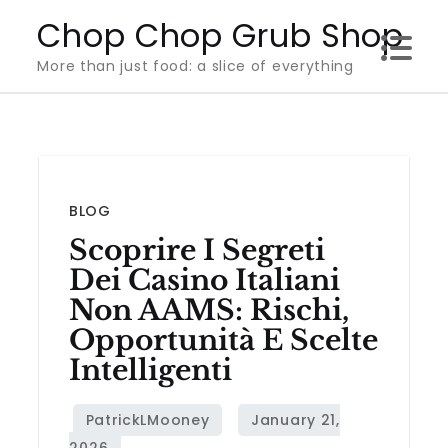
Skip
Chop Chop Grub Shop
to
More than just food: a slice of everything
content
BLOG
Scoprire I Segreti
Dei Casino Italiani
Non AAMS: Rischi,
Opportunità E Scelte
Intelligenti