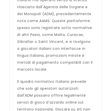
italiano ma operano senza la licenza
rilasciata dall'Agenzia delle Dogane e
dei Monopoli (ADM), precedentemente
nota come AAMS. Queste piattaforme
spesso sono registrate sotto normative
di altri Paesi, come Malta, Curacao,
Gibraltar o Saint Vincent, e si rivolgono
a giocatori italiani con interfacce in
lingua italiana, promozioni mirate e
metodi di pagamento compatibili con il
mercato locale.
Il quadro normativo italiano prevede
che solo gli operatori autorizzati
dall'ADM possano offrire legalmente
servizi di gioco d'azzardo online sul
territorio nazionale. Giocare su siti non