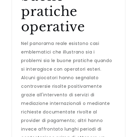
pratiche
operative
Nel panorama reale esistono casi
emblematici che illustrano sia i
problemi sia le buone pratiche quando
si interagisce con operatori esteri.
Alcuni giocatori hanno segnalato
controversie risolte positivamente
grazie all'intervento di servizi di
mediazione internazionali o mediante
richieste documentate rivolte al
provider di pagamento; altri hanno
invece affrontato lunghi periodi di