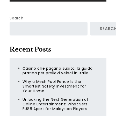
Search
SEARC
Recent Posts
Casino che pagano subito: la guida
pratica per prelievi veloci in Italia
Why a Mesh Pool Fence Is the
Smartest Safety Investment for
Your Home
Unlocking the Next Generation of
Online Entertainment: What Sets
FU88 Apart for Malaysian Players