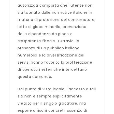
autorizzati comporta che l'utente non
sia tutelato dalle normative italiane in
materia di protezione del consumatore,
lotta al gioco minorile, prevenzione
della dipendenza da gioco e
trasparenza fiscale. Tuttavia, la
presenza di un pubblico italiano
numeroso e la diversificazione dei
servizi hanno favorito la proliferazione
di operatori esteri che intercettano
questa domanda.
Dal punto di vista legale, l'accesso a tali
siti non è sempre esplicitamente
vietato per il singolo giocatore, ma
espone a rischi concreti: assenza di