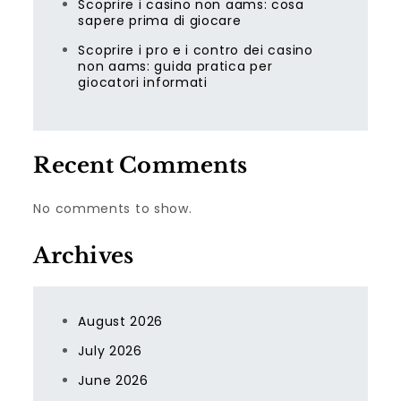
Scoprire i casino non aams: cosa
sapere prima di giocare
Scoprire i pro e i contro dei casino
non aams: guida pratica per
giocatori informati
Recent Comments
No comments to show.
Archives
August 2026
July 2026
June 2026