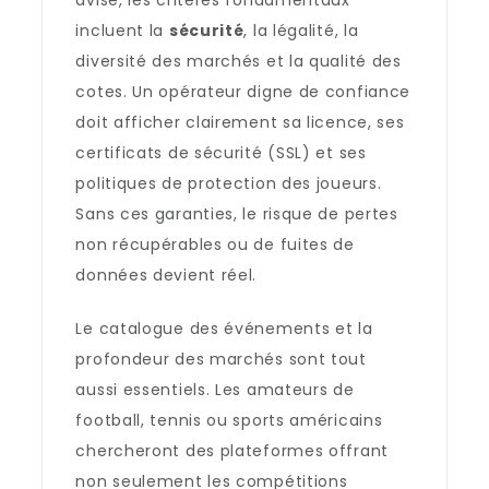
avisé, les critères fondamentaux
incluent la
sécurité
, la légalité, la
diversité des marchés et la qualité des
cotes. Un opérateur digne de confiance
doit afficher clairement sa licence, ses
certificats de sécurité (SSL) et ses
politiques de protection des joueurs.
Sans ces garanties, le risque de pertes
non récupérables ou de fuites de
données devient réel.
Le catalogue des événements et la
profondeur des marchés sont tout
aussi essentiels. Les amateurs de
football, tennis ou sports américains
chercheront des plateformes offrant
non seulement les compétitions