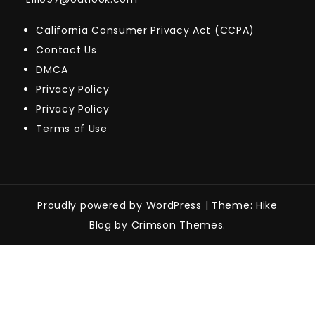
California Consumer Privacy Act (CCPA)
Contact Us
DMCA
Privacy Policy
Privacy Policy
Terms of Use
Proudly powered by WordPress
|
Theme: Hike
Blog by Crimson Themes.