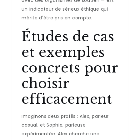
avec des organismes de soutien — est
un indicateur de sérieux éthique qui
mérite d'être pris en compte.
Études de cas
et exemples
concrets pour
choisir
efficacement
Imaginons deux profils : Alex, parieur
casual, et Sophie, parieuse
expérimentée. Alex cherche une