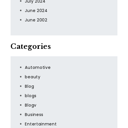
July 2024
June 2024
June 2002
Categories
Automotive
beauty
Blog
blogs
Blogv
Business
Entertainment