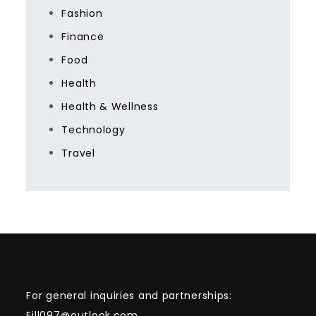
Fashion
Finance
Food
Health
Health & Wellness
Technology
Travel
For general inquiries and partnerships:
Eill097@outlook.com