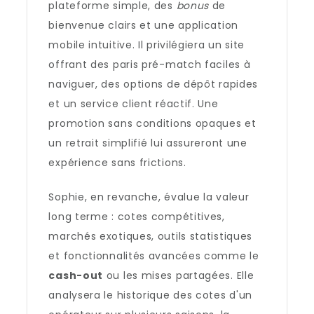
plateforme simple, des
bonus
de
bienvenue clairs et une application
mobile intuitive. Il privilégiera un site
offrant des paris pré-match faciles à
naviguer, des options de dépôt rapides
et un service client réactif. Une
promotion sans conditions opaques et
un retrait simplifié lui assureront une
expérience sans frictions.
Sophie, en revanche, évalue la valeur
long terme : cotes compétitives,
marchés exotiques, outils statistiques
et fonctionnalités avancées comme le
cash-out
ou les mises partagées. Elle
analysera le historique des cotes d'un