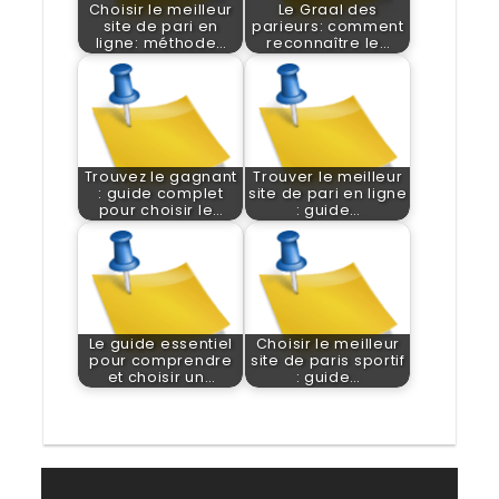
Choisir le meilleur
Le Graal des
site de pari en
parieurs: comment
ligne: méthode…
reconnaître le…
Trouvez le gagnant
Trouver le meilleur
: guide complet
site de pari en ligne
pour choisir le…
: guide…
Le guide essentiel
Choisir le meilleur
pour comprendre
site de paris sportif
et choisir un…
: guide…