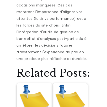
occasions manquées. Ces cas
montrent l'importance d'aligner vos
attentes (loisir vs performance) avec
les forces du site choisi. Enfin,
l'intégration d'outils de gestion de
bankroll et d'analyses post-pari aide à
améliorer les décisions futures,
transformant l'expérience de pari en
une pratique plus réfléchie et durable.
Related Posts: