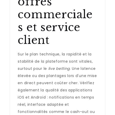
offres
commerciale
s et service
client
Sur le plan technique, la rapidité et la
stabilité de la plateforme sont vitales,
surtout pour le
live betting
. Une latence
élevée ou des plantages lors d'une mise
en direct peuvent coûter cher. Vérifiez
également la qualité des applications
iOS et Android : notifications en temps
réel, interface adaptée et
fonctionnalités comme le cash-out ou