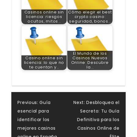
Casinos online sin
Cómo elegir el best
licencia: riesgos
crypto casino:
ocultos, mitos…
seguridad, bonos…
El Mundo de los
Casino online sin
Casinos Nuevos
licencia: lo que no
Online: Descubre
te cuentan y…
la…
Post
Previous:
Guía
Next:
Desbloquea el
esencial para
Secreto: Tu Guía
navigation
identificar los
Definitiva para los
mejores casinos
Casinos Online de
online en España
Élite