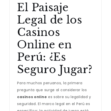
El Paisaje
Legal de los
Casinos
Online en
Perú: ¿Es
Seguro Jugar?
Para muchos peruanos, la primera
pregunta que surge al considerar los
casinos online
es sobre su legalidad y
seguridad. El marco legal en el Perú es
específico: la actividad de juego está