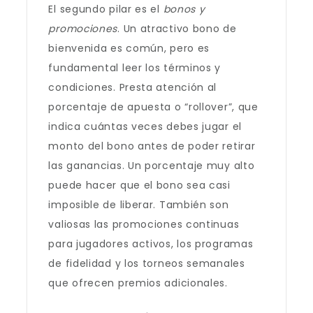
El segundo pilar es el
bonos y
promociones
. Un atractivo bono de
bienvenida es común, pero es
fundamental leer los términos y
condiciones. Presta atención al
porcentaje de apuesta o “rollover”, que
indica cuántas veces debes jugar el
monto del bono antes de poder retirar
las ganancias. Un porcentaje muy alto
puede hacer que el bono sea casi
imposible de liberar. También son
valiosas las promociones continuas
para jugadores activos, los programas
de fidelidad y los torneos semanales
que ofrecen premios adicionales.