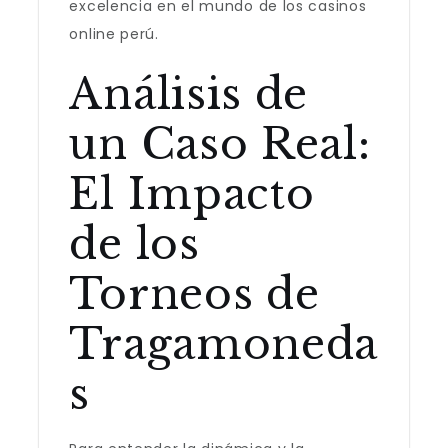
excelencia en el mundo de los casinos
online perú.
Análisis de
un Caso Real:
El Impacto
de los
Torneos de
Tragamoneda
s