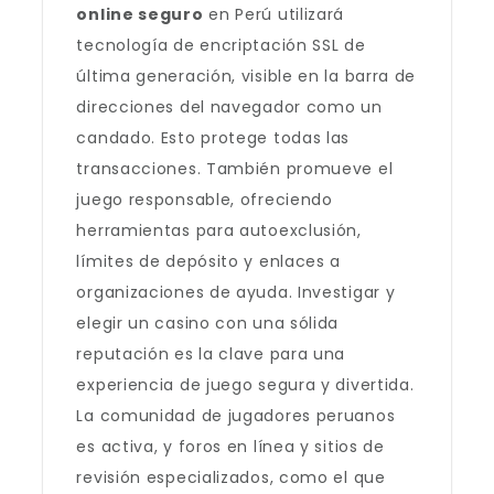
online seguro
en Perú utilizará
tecnología de encriptación SSL de
última generación, visible en la barra de
direcciones del navegador como un
candado. Esto protege todas las
transacciones. También promueve el
juego responsable, ofreciendo
herramientas para autoexclusión,
límites de depósito y enlaces a
organizaciones de ayuda. Investigar y
elegir un casino con una sólida
reputación es la clave para una
experiencia de juego segura y divertida.
La comunidad de jugadores peruanos
es activa, y foros en línea y sitios de
revisión especializados, como el que