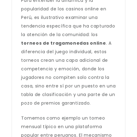
Para entender la dinámica y la
popularidad de los casinos online en
Perú, es ilustrativo examinar una
tendencia específica que ha capturado
la atención de la comunidad: los
torneos de tragamonedas online
. A
diferencia del juego individual, estos
torneos crean una capa adicional de
competencia y emoción, donde los
jugadores no compiten solo contra la
casa, sino entre sí por un puesto en una
tabla de clasificación y una parte de un
pozo de premios garantizado.
Tomemos como ejemplo un torneo
mensual típico en una plataforma
popular entre peruanos. El mecanismo