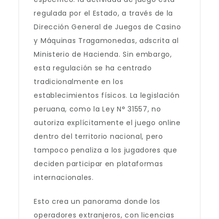
regulada por el Estado, a través de la
Dirección General de Juegos de Casino
y Máquinas Tragamonedas, adscrita al
Ministerio de Hacienda. Sin embargo,
esta regulación se ha centrado
tradicionalmente en los
establecimientos físicos. La legislación
peruana, como la Ley N° 31557, no
autoriza explícitamente el juego online
dentro del territorio nacional, pero
tampoco penaliza a los jugadores que
deciden participar en plataformas
internacionales.
Esto crea un panorama donde los
operadores extranjeros, con licencias