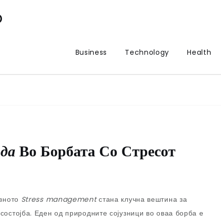
p
Business
Technology
Health
да
Во Борбата Со
Стрес
От
ивното
Stress management
стана клучна вештина за
остојба. Еден од природните сојузници во оваа борба е