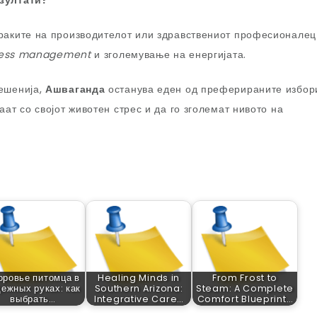
езултати?
раките на производителот или здравствениот професионалец
ress management
и зголемување на енергијата.
ешенија,
Ашваганда
останува еден од преферираните избор
ат со својот животен стрес и да го зголемат нивото на
оровье питомца в
Healing Minds in
From Frost to
ежных руках: как
Southern Arizona:
Steam: A Complete
выбрать…
Integrative Care…
Comfort Blueprint…