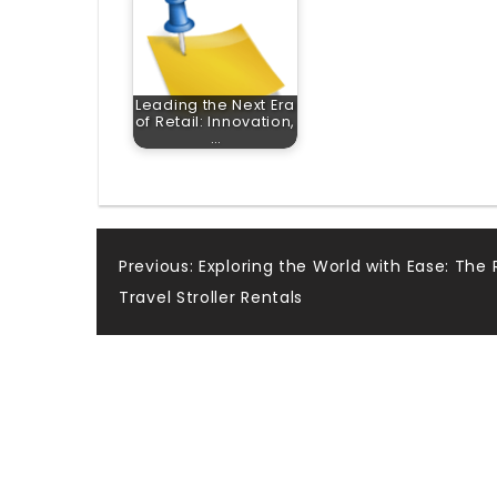
Leading the Next Era
of Retail: Innovation,
…
Post
Previous:
Exploring the World with Ease: The 
Travel Stroller Rentals
navigation