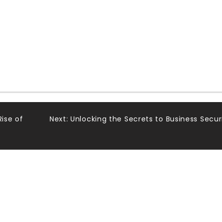
Rise of
Next:
Unlocking the Secrets to Business Secur