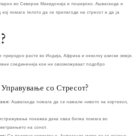
уларно во Северна Македонија и пошироко. Ашваганда е
 кој помага телото да се прилагоди на стресот и да ја
?
ое природно расте во Индија, Африка и неколку азиски земји.
тивни соединенија кои ни овозможуваат подобро
 Управување со Стресот?
зол:
Ашваганда помага да се намали нивото на кортизол,
истражувања покажаа дека оваа билка помага во
метраењето на сонот.
ем:
Со редовно користење, Ашваганда може да го зајакне