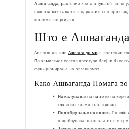
Ашваганда
, растение кое станува сѐ попоп
позната како адаптоген, растителен производ
зголеми енергијата.
Што е Ашваганда
Ашваганда, или
Ашваганда мк
, е растение к
По хемискиот состав посетува бројни биоак
функционирање на организмот.
Како Ашваганда Помага во
Намалување на нивото на корти
главниот хормон на стресот.
Подобрување на сонот:
Повеќе 
подобрување на квалитетот и вре
Јакнење на имунолошкиот сист