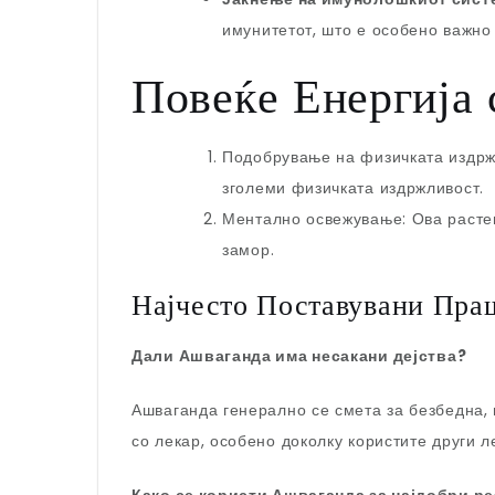
имунитетот, што е особено важно
Повеќе Енергија
Подобрување на физичката издрж
зголеми физичката издржливост.
Ментално освежување: Ова расте
замор.
Најчесто Поставувани Пр
Дали Ашваганда има несакани дејства?
Ашваганда генерално се смета за безбедна, 
со лекар, особено доколку користите други 