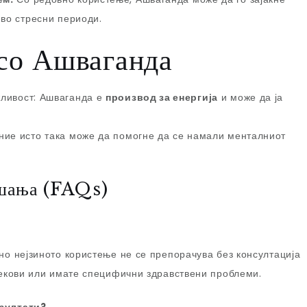
 во стресни периоди.
 со Ашваганда
ливост: Ашваганда е
производ за енергија
и може да ја
ние исто така може да помогне да се намали менталниот
ашања (FAQs)
но нејзиното користење не се препорачува без консултација
лекови или имате специфични здравствени проблеми.