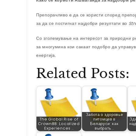
Како се користи Ашваганда за најдобри р
Препорачливо е да се користи според препо
за да се постигнат најдобри резултати во
St
Со зголемување на интересот за природни р
за многумина кои сакаат подобро да управува
енергија.
Related Posts:
Забота о здоровье
The Global Rise of
питомцев в
Зд
Crown88: Localized
Беларуси: как
над
Experiences…
выбрать…