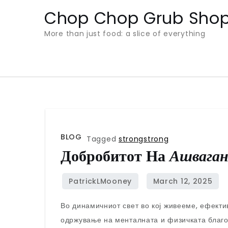
Skip
Chop Chop Grub Sho
to
More than just food: a slice of everything
content
BLOG
Tagged
strongstrong
Добробитот На
Ашваган
Во динамичниот свет во кој живееме, ефект
одржување на менталната и физичката благос