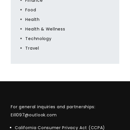
Finance
Food
Health
Health & Wellness
Technology
Travel
For general inquiries and partnerships:
Eill097@outlook.com
California Consumer Privacy Act (CCPA)