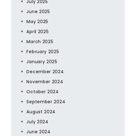
July 2025
June 2025
May 2025
April 2025
March 2025
February 2025
January 2025
December 2024
November 2024
October 2024
September 2024
August 2024
July 2024
June 2024