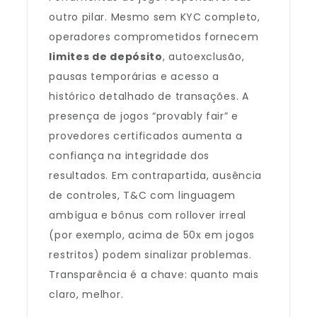
outro pilar. Mesmo sem KYC completo,
operadores comprometidos fornecem
limites de depósito
, autoexclusão,
pausas temporárias e acesso a
histórico detalhado de transações. A
presença de jogos “provably fair” e
provedores certificados aumenta a
confiança na integridade dos
resultados. Em contrapartida, ausência
de controles, T&C com linguagem
ambígua e bônus com rollover irreal
(por exemplo, acima de 50x em jogos
restritos) podem sinalizar problemas.
Transparência é a chave: quanto mais
claro, melhor.