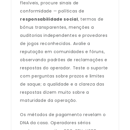
flexíveis, procure sinais de
conformidade — políticas de
responsabilidade social
, termos de
bônus transparentes, menções a
auditorias independentes e provedores
de jogos reconhecidos. Avalie a
reputação em comunidades e fóruns,
observando padrões de reclamações e
respostas do operador. Teste o suporte
com perguntas sobre prazos e limites
de saque; a qualidade e a clareza das
respostas dizem muito sobre a
maturidade da operação.
Os métodos de pagamento revelam o
DNA da casa. Operadores sérios