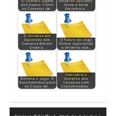
O Oceano Digital
Universo Dourado:
dos Dados: Como
Onde a Sorte
os Cassinos de…
Encontra a…
O Universo em
Expansão dos
O Futuro do Jogo
Cassinos Bitcoin:
Online: Explorando
Onde a…
o Universo dos…
Descubra o
Domine o Jogo: O
Universo dos
Guia Definitivo para
Cassinos com
as Casas de…
Criptomoedas:…