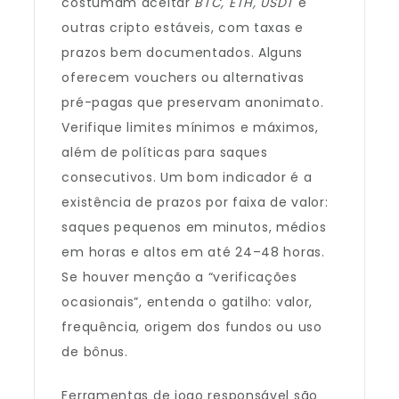
costumam aceitar
BTC, ETH, USDT
e
outras cripto estáveis, com taxas e
prazos bem documentados. Alguns
oferecem vouchers ou alternativas
pré-pagas que preservam anonimato.
Verifique limites mínimos e máximos,
além de políticas para saques
consecutivos. Um bom indicador é a
existência de prazos por faixa de valor:
saques pequenos em minutos, médios
em horas e altos em até 24–48 horas.
Se houver menção a “verificações
ocasionais”, entenda o gatilho: valor,
frequência, origem dos fundos ou uso
de bônus.
Ferramentas de jogo responsável são