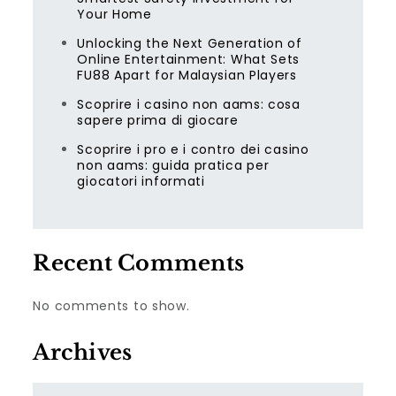
Your Home
Unlocking the Next Generation of
Online Entertainment: What Sets
FU88 Apart for Malaysian Players
Scoprire i casino non aams: cosa
sapere prima di giocare
Scoprire i pro e i contro dei casino
non aams: guida pratica per
giocatori informati
Recent Comments
No comments to show.
Archives