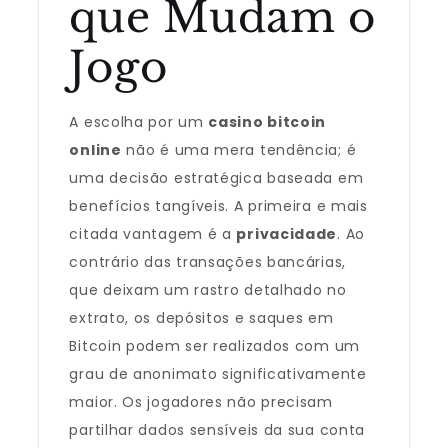
que Mudam o
Jogo
A escolha por um
casino bitcoin
online
não é uma mera tendência; é
uma decisão estratégica baseada em
benefícios tangíveis. A primeira e mais
citada vantagem é a
privacidade
. Ao
contrário das transações bancárias,
que deixam um rastro detalhado no
extrato, os depósitos e saques em
Bitcoin podem ser realizados com um
grau de anonimato significativamente
maior. Os jogadores não precisam
partilhar dados sensíveis da sua conta