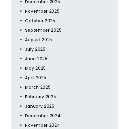
December 2025
November 2025
October 2025
September 2025
August 2025
July 2025
June 2025
May 2025
April 2025
March 2025
February 2025
January 2025
December 2024
November 2024