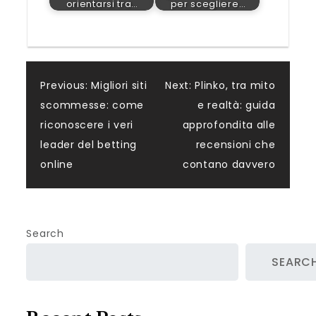
orientarsi tra…
per scegliere…
Post
Previous:
Migliori siti
Next:
Plinko, tra mito
scommesse: come
e realtà: guida
navigation
riconoscere i veri
approfondita alle
leader del betting
recensioni che
online
contano davvero
Search
SEARC