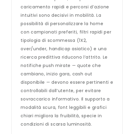
caricamento rapidi e percorsi d’azione
intuitivi sono decisivi in mobilità. La
possibilità di personalizzare la home
con campionati preferiti, filtri rapidi per
tipologia di scommessa (1X2,
over/under, handicap asiatico) e una
ricerca predittiva riducono l’attrito. Le
notifiche push mirate — quote che
cambiano, inizio gara, cash out
disponibile — devono essere pertinenti e
controllabili dall’utente, per evitare
sovraccarico informativo. Il supporto a
modalità scura, font leggibili e grafici
chiari migliora la fruibilità, specie in
condizioni di scarsa luminosità.