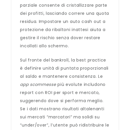
parziale consente di cristallizzare parte
dei profitti, lasciando correre una quota
residua. Impostare un auto cash out a
protezione da ribaltoni inattesi aiuta a
gestire il rischio senza dover restare
incollati allo schermo.
Sul fronte del bankroll, la best practice
è definire unità di puntata proporzionali
al saldo e mantenere consistenza. Le
app scommesse
più evolute includono
report con ROI per sport e mercato,
suggerendo dove si performa meglio.
Se i dati mostrano risultati altalenanti
sui mercati “marcatori” ma solidi su
“under/over”, l’utente può ridistribuire le