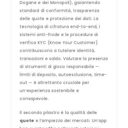
Dogane e dei Monopoli), garantendo
standard di conformità, trasparenza
delle quote e protezione dei dati. La
tecnologia di cifratura end-to-end, i
sistemi anti-frode e le procedure di
verifica KYC (Know Your Customer)
contribuiscono a tutelare identità,
transazioni e saldo. Valutare la presenza
di strumenti di gioco responsabile —
limiti di deposito, autoesclusione, time-
out — è altrettanto cruciale per
un’esperienza sostenibile e
consapevole.
Il secondo pilastro è la qualità delle
quote
e l’ampiezza dei mercati. Un’app