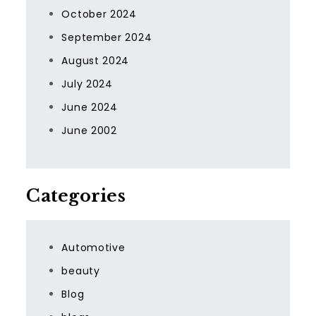
October 2024
September 2024
August 2024
July 2024
June 2024
June 2002
Categories
Automotive
beauty
Blog