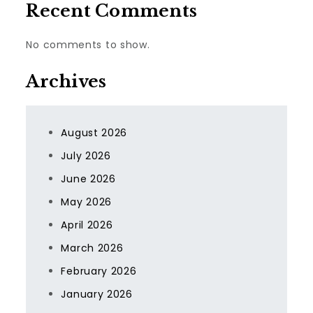
Recent Comments
No comments to show.
Archives
August 2026
July 2026
June 2026
May 2026
April 2026
March 2026
February 2026
January 2026