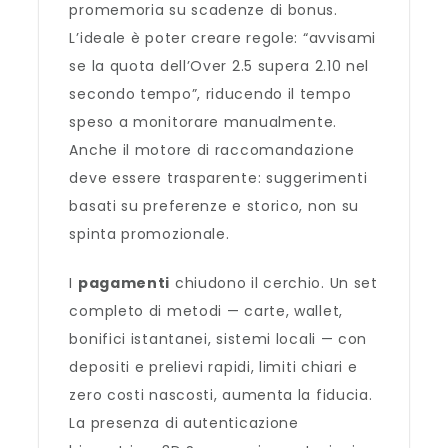
promemoria su scadenze di bonus.
L’ideale è poter creare regole: “avvisami
se la quota dell’Over 2.5 supera 2.10 nel
secondo tempo”, riducendo il tempo
speso a monitorare manualmente.
Anche il motore di raccomandazione
deve essere trasparente: suggerimenti
basati su preferenze e storico, non su
spinta promozionale.
I
pagamenti
chiudono il cerchio. Un set
completo di metodi — carte, wallet,
bonifici istantanei, sistemi locali — con
depositi e prelievi rapidi, limiti chiari e
zero costi nascosti, aumenta la fiducia.
La presenza di autenticazione