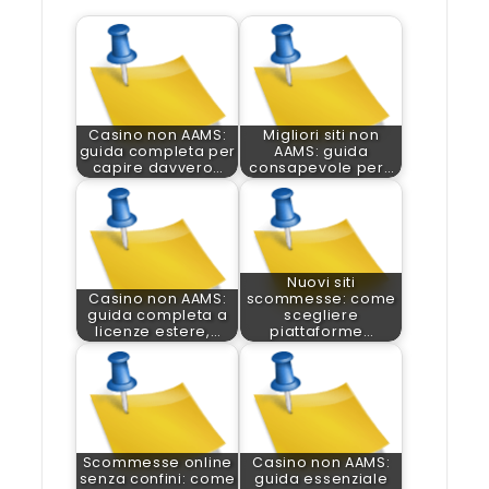
Casino non AAMS:
Migliori siti non
guida completa per
AAMS: guida
capire davvero…
consapevole per…
Nuovi siti
Casino non AAMS:
scommesse: come
guida completa a
scegliere
licenze estere,…
piattaforme…
Scommesse online
Casino non AAMS:
senza confini: come
guida essenziale