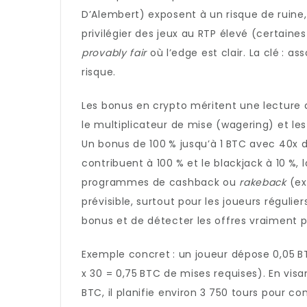
D’Alembert) exposent à un risque de ruine,
privilégier des jeux au RTP élevé (certaine
provably fair
où l’edge est clair. La clé : 
risque.
Les bonus en crypto méritent une lecture 
le multiplicateur de mise (wagering) et les
Un bonus de 100 % jusqu’à 1 BTC avec 40x d
contribuent à 100 % et le blackjack à 10 %
programmes de cashback ou
rakeback
(ex
prévisible, surtout pour les joueurs réguli
bonus et de détecter les offres vraiment p
Exemple concret : un joueur dépose 0,05 B
x 30 = 0,75 BTC de mises requises). En visa
BTC, il planifie environ 3 750 tours pour 