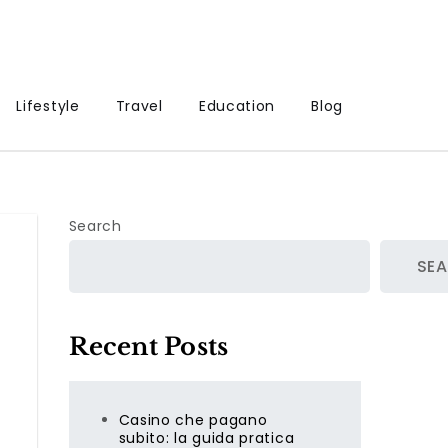
Lifestyle
Travel
Education
Blog
Search
SE
Recent Posts
Casino che pagano
subito: la guida pratica