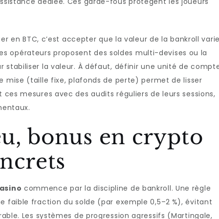
assistance dédiée. Ces garde-fous protègent les joueurs
ouer en BTC, c’est accepter que la valeur de la bankroll vari
s opérateurs proposent des soldes multi-devises ou la
stabiliser la valeur. À défaut, définir une unité de compt
 mise (taille fixe, plafonds de perte) permet de lisser
t ces mesures avec des audits réguliers de leurs sessions,
ementaux.
eu, bonus en crypto
ncrets
casino
commence par la discipline de bankroll. Une règle
e faible fraction du solde (par exemple 0,5–2 %), évitant
orable. Les systèmes de progression agressifs (Martingale,