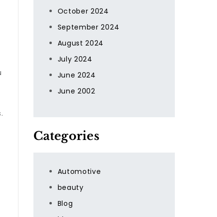
October 2024
September 2024
August 2024
July 2024
u
June 2024
June 2002
.
Categories
Automotive
beauty
Blog