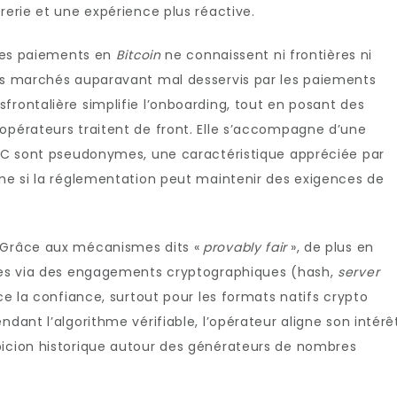
rerie et une expérience plus réactive.
. Les paiements en
Bitcoin
ne connaissent ni frontières ni
des marchés auparavant mal desservis par les paiements
frontalière simplifie l’onboarding, tout en posant des
opérateurs traitent de front. Elle s’accompagne d’une
 BTC sont pseudonymes, une caractéristique appréciée par
ême si la réglementation peut maintenir des exigences de
. Grâce aux mécanismes dits «
provably fair
», de plus en
ages via des engagements cryptographiques (hash,
server
rce la confiance, surtout pour les formats natifs crypto
ndant l’algorithme vérifiable, l’opérateur aligne son intérê
picion historique autour des générateurs de nombres