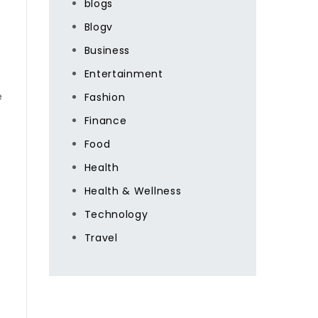
blogs
Blogv
Business
e
Entertainment
e
Fashion
Finance
Food
Health
Health & Wellness
Technology
Travel