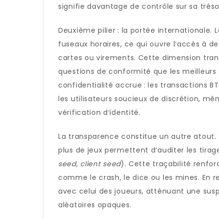
signifie davantage de contrôle sur sa tréso
Deuxième pilier : la portée internationale
fuseaux horaires, ce qui ouvre l’accès à 
cartes ou virements. Cette dimension trans
questions de conformité que les meilleurs 
confidentialité accrue : les transactions
les utilisateurs soucieux de discrétion, m
vérification d’identité.
La transparence constitue un autre atout
plus de jeux permettent d’auditer les tir
seed
,
client seed
). Cette traçabilité renfo
comme le crash, le dice ou les mines. En re
avec celui des joueurs, atténuant une sus
aléatoires opaques.