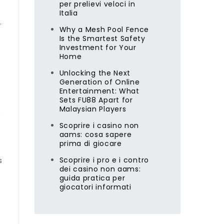
per prelievi veloci in
e
Italia
.
Why a Mesh Pool Fence
Is the Smartest Safety
Investment for Your
Home
Unlocking the Next
Generation of Online
Entertainment: What
s
Sets FU88 Apart for
Malaysian Players
Scoprire i casino non
aams: cosa sapere
prima di giocare
Scoprire i pro e i contro
s
dei casino non aams:
guida pratica per
giocatori informati