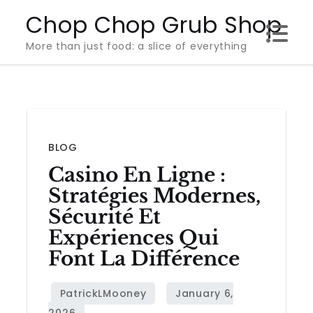
Skip
Chop Chop Grub Shop
to
More than just food: a slice of everything
content
BLOG
Casino En Ligne :
Stratégies Modernes,
Sécurité Et
Expériences Qui
Font La Différence