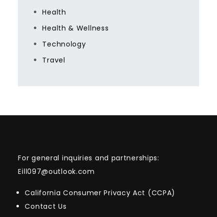
Health
Health & Wellness
Technology
Travel
For general inquiries and partnerships:
Eill097@outlook.com
California Consumer Privacy Act (CCPA)
Contact Us