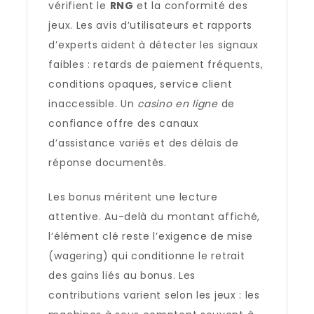
vérifient le
RNG
et la conformité des
jeux. Les avis d’utilisateurs et rapports
d’experts aident à détecter les signaux
faibles : retards de paiement fréquents,
conditions opaques, service client
inaccessible. Un
casino en ligne
de
confiance offre des canaux
d’assistance variés et des délais de
réponse documentés.
Les bonus méritent une lecture
attentive. Au-delà du montant affiché,
l’élément clé reste l’exigence de mise
(wagering) qui conditionne le retrait
des gains liés au bonus. Les
contributions varient selon les jeux : les