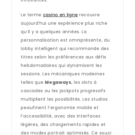
innovantes.
Le terme
casino en ligne
recouvre
aujourd’hui une expérience plus riche
qu’il y a quelques années. La
personnalisation est omniprésente, du
lobby intelligent qui recommande des
titres selon les préférences aux défis
hebdomadaires qui dynamisent les
sessions. Les mécaniques modernes
telles que
Megaways
, les slots à
cascades ou les jackpots progressifs
multiplient les possibilités. Les studios
peaufinent l’ergonomie mobile et
l’accessibilité, avec des interfaces
légères, des chargements rapides et
des modes portrait optimisés. Ce souci