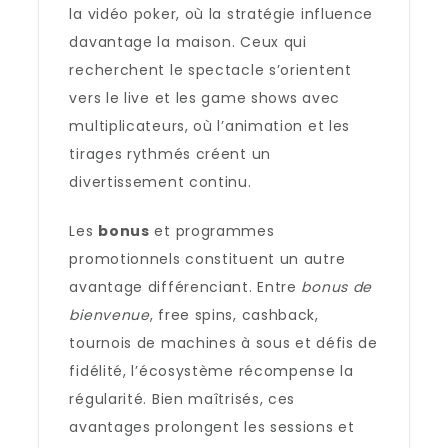
la vidéo poker, où la stratégie influence
davantage la maison. Ceux qui
recherchent le spectacle s’orientent
vers le live et les game shows avec
multiplicateurs, où l’animation et les
tirages rythmés créent un
divertissement continu.
Les
bonus
et programmes
promotionnels constituent un autre
avantage différenciant. Entre
bonus de
bienvenue
, free spins, cashback,
tournois de machines à sous et défis de
fidélité, l’écosystème récompense la
régularité. Bien maîtrisés, ces
avantages prolongent les sessions et