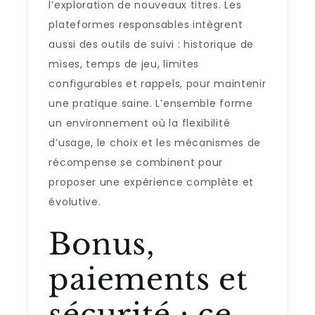
l’exploration de nouveaux titres. Les
plateformes responsables intègrent
aussi des outils de suivi : historique de
mises, temps de jeu, limites
configurables et rappels, pour maintenir
une pratique saine. L’ensemble forme
un environnement où la flexibilité
d’usage, le choix et les mécanismes de
récompense se combinent pour
proposer une expérience complète et
évolutive.
Bonus,
paiements et
sécurité : ce