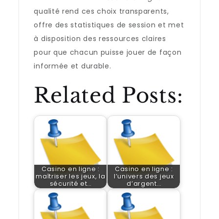
qualité rend ces choix transparents,
offre des statistiques de session et met
à disposition des ressources claires
pour que chacun puisse jouer de façon
informée et durable.
Related Posts:
Casino en ligne :
Casino en ligne :
maîtriser les jeux, la
l’univers des jeux
sécurité et…
d’argent…