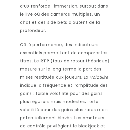
d’UX renforce l’immersion, surtout dans
le live où des caméras multiples, un
chat et des side bets ajoutent de la
profondeur.
Côté performance, des indicateurs
essentiels permettent de comparer les
titres. Le
RTP
(taux de retour théorique)
mesure sur le long terme la part des
mises restituée aux joueurs. La
volatilité
indique la fréquence et l’amplitude des
gains : faible volatilité pour des gains
plus réguliers mais modestes, forte
volatilité pour des gains plus rares mais
potentiellement élevés. Les amateurs
de contrôle privilégient le blackjack et