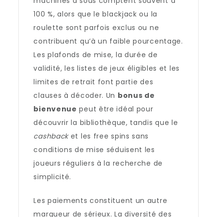
machines à sous comptent souvent à
100 %, alors que le blackjack ou la
roulette sont parfois exclus ou ne
contribuent qu’à un faible pourcentage.
Les plafonds de mise, la durée de
validité, les listes de jeux éligibles et les
limites de retrait font partie des
clauses à décoder. Un
bonus de
bienvenue
peut être idéal pour
découvrir la bibliothèque, tandis que le
cashback
et les free spins sans
conditions de mise séduisent les
joueurs réguliers à la recherche de
simplicité.
Les paiements constituent un autre
marqueur de sérieux. La diversité des