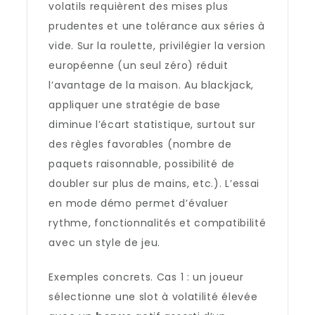
volatils requièrent des mises plus
prudentes et une tolérance aux séries à
vide. Sur la roulette, privilégier la version
européenne (un seul zéro) réduit
l’avantage de la maison. Au blackjack,
appliquer une stratégie de base
diminue l’écart statistique, surtout sur
des règles favorables (nombre de
paquets raisonnable, possibilité de
doubler sur plus de mains, etc.). L’essai
en mode démo permet d’évaluer
rythme, fonctionnalités et compatibilité
avec un style de jeu.
Exemples concrets. Cas 1 : un joueur
sélectionne une slot à volatilité élevée