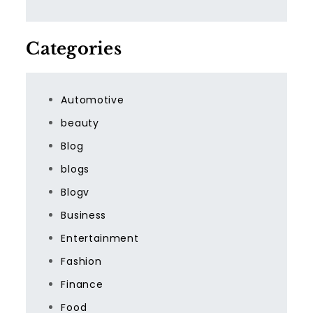
Categories
Automotive
beauty
Blog
blogs
Blogv
Business
Entertainment
Fashion
Finance
Food