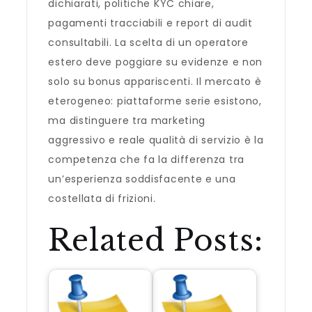
dichiarati, politiche KYC chiare,
pagamenti tracciabili e report di audit
consultabili. La scelta di un operatore
estero deve poggiare su evidenze e non
solo su bonus appariscenti. Il mercato è
eterogeneo: piattaforme serie esistono,
ma distinguere tra marketing
aggressivo e reale qualità di servizio è la
competenza che fa la differenza tra
un’esperienza soddisfacente e una
costellata di frizioni.
Related Posts: