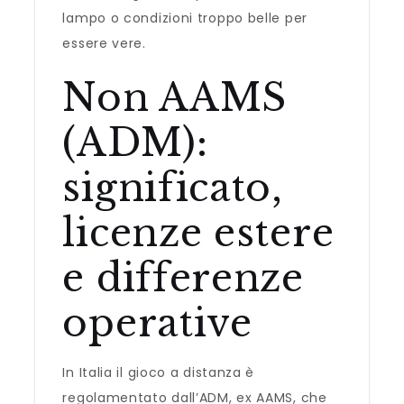
lampo o condizioni troppo belle per
essere vere.
Non AAMS
(ADM):
significato,
licenze estere
e differenze
operative
In Italia il gioco a distanza è
regolamentato dall’ADM, ex AAMS, che