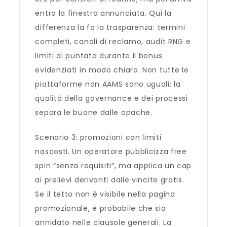
entro la finestra annunciata. Qui la
differenza la fa la trasparenza: termini
completi, canali di reclamo, audit RNG e
limiti di puntata durante il bonus
evidenziati in modo chiaro. Non tutte le
piattaforme non AAMS sono uguali: la
qualità della governance e dei processi
separa le buone dalle opache.
Scenario 3: promozioni con limiti
nascosti. Un operatore pubblicizza free
spin “senza requisiti”, ma applica un cap
ai prelievi derivanti dalle vincite gratis.
Se il tetto non è visibile nella pagina
promozionale, è probabile che sia
annidato nelle clausole generali. La