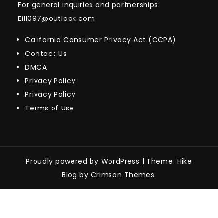
For general inquiries and partnerships:
Eill097@outlook.com
California Consumer Privacy Act (CCPA)
Contact Us
DMCA
Privacy Policy
Privacy Policy
Terms of Use
Proudly powered by WordPress
|
Theme: Hike
Blog by Crimson Themes.