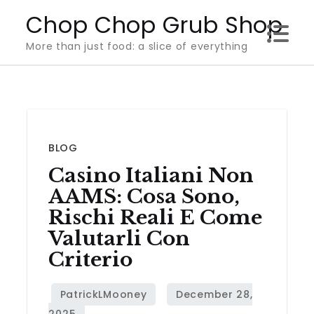
Skip
Chop Chop Grub Shop
to
More than just food: a slice of everything
content
BLOG
Casino Italiani Non
AAMS: Cosa Sono,
Rischi Reali E Come
Valutarli Con
Criterio