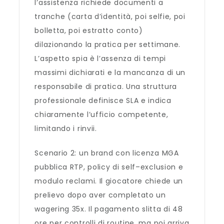
l’assistenza richiede documenti a
tranche (carta d’identità, poi selfie, poi
bolletta, poi estratto conto)
dilazionando la pratica per settimane.
L’aspetto spia è l’assenza di tempi
massimi dichiarati e la mancanza di un
responsabile di pratica. Una struttura
professionale definisce SLA e indica
chiaramente l’ufficio competente,
limitando i rinvii.
Scenario 2: un brand con licenza MGA
pubblica RTP, policy di self–exclusion e
modulo reclami. Il giocatore chiede un
prelievo dopo aver completato un
wagering 35x. Il pagamento slitta di 48
ore per controlli di routine, ma poi arriva