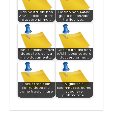
Casino italiani non
Casino non AAMS:
AAMS: cosa sapere
guida essenziale
davvero prima…
tra licenze,…
Bonus casino senza
Casino italiani non
deposito e senza
AAMS: cosa sapere
invio documenti:…
davvero prima…
Bonus free spin
Migliori siti
senza deposito:
scommesse: come
come trasformare
scegliere
i…
piattaforme…