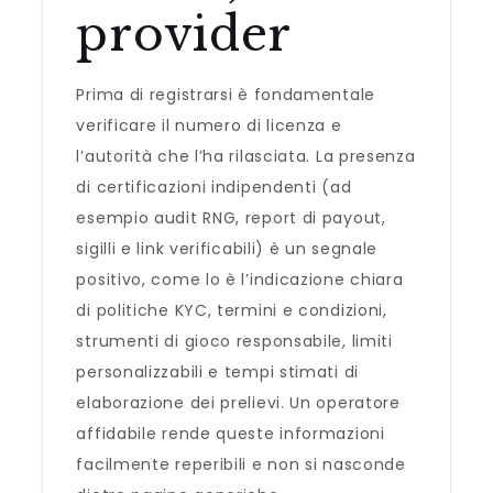
provider
Prima di registrarsi è fondamentale
verificare il numero di licenza e
l’autorità che l’ha rilasciata. La presenza
di certificazioni indipendenti (ad
esempio audit RNG, report di payout,
sigilli e link verificabili) è un segnale
positivo, come lo è l’indicazione chiara
di politiche KYC, termini e condizioni,
strumenti di gioco responsabile, limiti
personalizzabili e tempi stimati di
elaborazione dei prelievi. Un operatore
affidabile rende queste informazioni
facilmente reperibili e non si nasconde