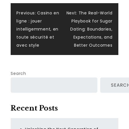
Post
Previous:
Casino en
Next:
The Real-World
ligne : jouer
Playbook for Sugar
navigation
intelligemment, en
Dating: Boundaries,
toute sécurité et
Expectations, and
avec style
Better Outcomes
Search
SEARC
Recent Posts