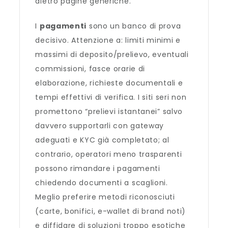
dietro pagine generiche.
I
pagamenti
sono un banco di prova
decisivo. Attenzione a: limiti minimi e
massimi di deposito/prelievo, eventuali
commissioni, fasce orarie di
elaborazione, richieste documentali e
tempi effettivi di verifica. I siti seri non
promettono “prelievi istantanei” salvo
davvero supportarli con gateway
adeguati e KYC già completato; al
contrario, operatori meno trasparenti
possono rimandare i pagamenti
chiedendo documenti a scaglioni.
Meglio preferire metodi riconosciuti
(carte, bonifici, e-wallet di brand noti)
e diffidare di soluzioni troppo esotiche