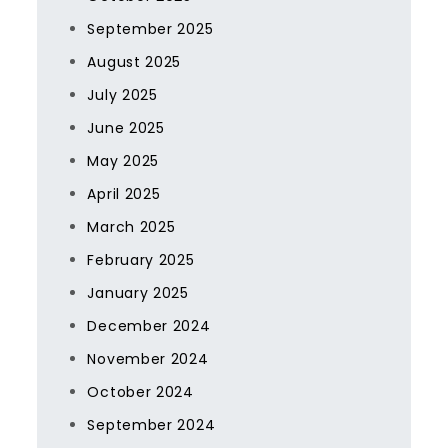
September 2025
August 2025
July 2025
June 2025
May 2025
April 2025
March 2025
February 2025
January 2025
December 2024
November 2024
October 2024
September 2024