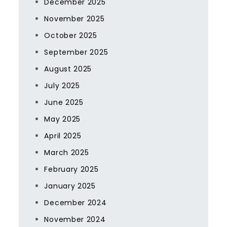
December 2025
November 2025
October 2025
September 2025
August 2025
July 2025
June 2025
May 2025
April 2025
March 2025
February 2025
January 2025
December 2024
November 2024