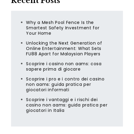
Recent Posts
Why a Mesh Pool Fence Is the
Smartest Safety Investment for
Your Home
Unlocking the Next Generation of
Online Entertainment: What Sets
FU88 Apart for Malaysian Players
Scoprire i casino non aams: cosa
sapere prima di giocare
Scoprire i pro e i contro dei casino
non aams: guida pratica per
giocatori informati
Scoprire i vantaggi e i rischi dei
casino non aams: guida pratica per
giocatori in Italia