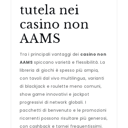
tutela nei
casino non
AAMS
Tra i principali vantaggi dei
casino non
AAMS
spiccano varietà e flessibilità. La
libreria di giochi è spesso più ampia,
con tavoli dal vivo multilingua, varianti
di blackjack e roulette meno comuni,
show game innovativi e jackpot
progressivi di network globali. I
pacchetti di benvenuto e le promozioni
ricorrenti possono risultare più generosi,
con cashback e tornei frequentissimi.