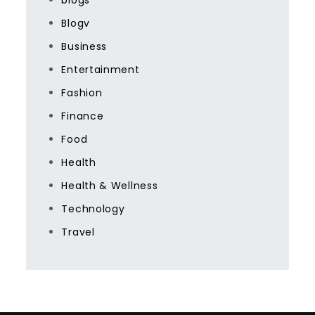
blogs
Blogv
Business
Entertainment
Fashion
Finance
Food
Health
Health & Wellness
Technology
Travel