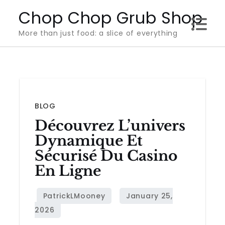
Skip
Chop Chop Grub Shop
to
More than just food: a slice of everything
content
BLOG
Découvrez L’univers
Dynamique Et
Sécurisé Du Casino
En Ligne