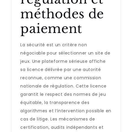
méthodes de
paiement
La sécurité est un critère non
négociable pour sélectionner un site de
jeux. Une plateforme sérieuse affiche
sa licence délivrée par une autorité
reconnue, comme une commission
nationale de régulation. Cette licence
garantit le respect des normes de jeu
équitable, la transparence des
algorithmes et l’intervention possible en
cas de litige. Les mécanismes de
certification, audits indépendants et