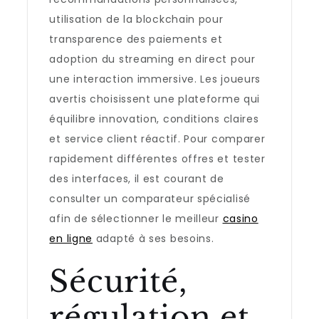
utilisation de la blockchain pour
transparence des paiements et
adoption du streaming en direct pour
une interaction immersive. Les joueurs
avertis choisissent une plateforme qui
équilibre innovation, conditions claires
et service client réactif. Pour comparer
rapidement différentes offres et tester
des interfaces, il est courant de
consulter un comparateur spécialisé
afin de sélectionner le meilleur
casino
en ligne
adapté à ses besoins.
Sécurité,
régulation et