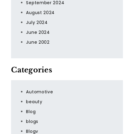
September 2024
August 2024
July 2024
June 2024
June 2002
Categories
Automotive
beauty
Blog
blogs
Blogv