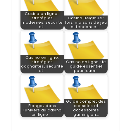
Casino en ligne :
stratégies
Casino Belgique :
modernes, sécurité
lois, maisons de jeu
et…
et tendances…
Casino en ligne:
stratégies
Casino en ligne : le
gagnantes, sécurité
guide essentiel
et…
pour jouer…
Guide complet des
Plongez dans
consoles et
l'univers du casino
accessoires
en ligne :…
gaming en…