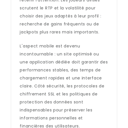
retenir l'attention. Les joueurs avisés
scrutent le RTP et la volatilité pour
choisir des jeux adaptés à leur profil :
recherche de gains fréquents ou de
jackpots plus rares mais importants.
L'aspect mobile est devenu
incontournable : un site optimisé ou
une application dédiée doit garantir des
performances stables, des temps de
chargement rapides et une interface
claire. Côté sécurité, les protocoles de
chiffrement SSL et les politiques de
protection des données sont
indispensables pour préserver les
informations personnelles et
financières des utilisateurs.