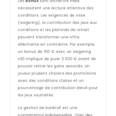
Les
bonus
sont attractifs mais
nécessitent une lecture attentive des
conditions. Les exigences de mise
(wagering), la contribution des jeux aux
conditions et les plafonds de retrait
peuvent transformer une offre
alléchante en contrainte. Par exemple,
un bonus de 100 € avec un wagering
x30 implique de jouer 3 000 € avant de
pouvoir retirer les gains associés. Un
joueur prudent choisira des promotions
avec des conditions claires et un
pourcentage de contribution élevé pour
les jeux souhaités.
La gestion de bankroll est une
compétence indispensable : fixer des