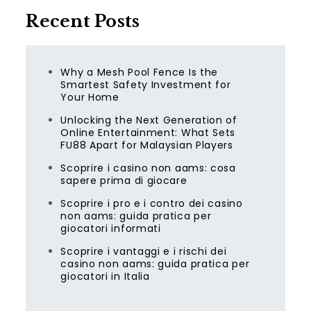
Recent Posts
Why a Mesh Pool Fence Is the
Smartest Safety Investment for
Your Home
Unlocking the Next Generation of
Online Entertainment: What Sets
FU88 Apart for Malaysian Players
Scoprire i casino non aams: cosa
sapere prima di giocare
Scoprire i pro e i contro dei casino
non aams: guida pratica per
giocatori informati
Scoprire i vantaggi e i rischi dei
casino non aams: guida pratica per
giocatori in Italia