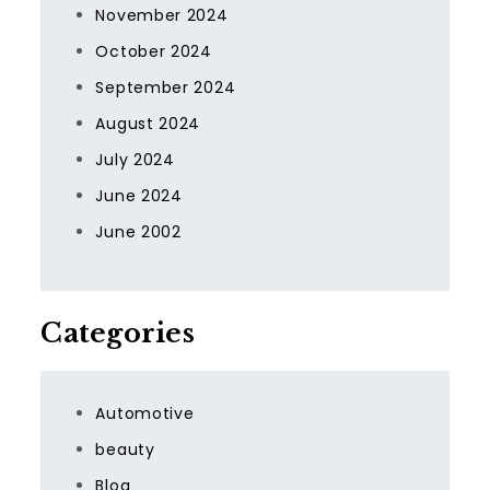
November 2024
October 2024
September 2024
August 2024
July 2024
June 2024
June 2002
Categories
Automotive
beauty
Blog