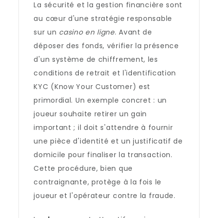
La sécurité et la gestion financière sont
au cœur d'une stratégie responsable
sur un
casino en ligne
. Avant de
déposer des fonds, vérifier la présence
d'un système de chiffrement, les
conditions de retrait et l'identification
KYC (Know Your Customer) est
primordial. Un exemple concret : un
joueur souhaite retirer un gain
important ; il doit s'attendre à fournir
une pièce d'identité et un justificatif de
domicile pour finaliser la transaction.
Cette procédure, bien que
contraignante, protège à la fois le
joueur et l'opérateur contre la fraude.