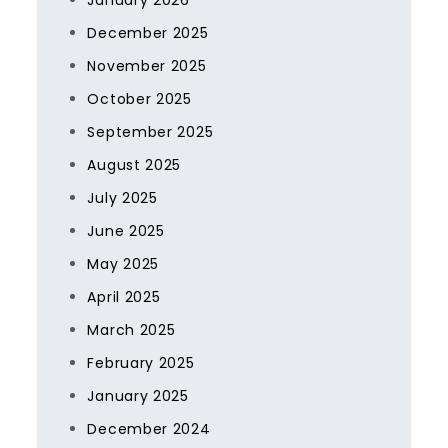
January 2026
December 2025
November 2025
October 2025
September 2025
August 2025
July 2025
June 2025
May 2025
April 2025
March 2025
February 2025
January 2025
December 2024