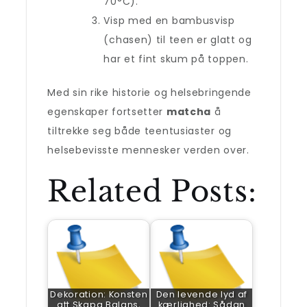
70°C).
Visp med en bambusvisp
(chasen) til teen er glatt og
har et fint skum på toppen.
Med sin rike historie og helsebringende
egenskaper fortsetter
matcha
å
tiltrekke seg både teentusiaster og
helsebevisste mennesker verden over.
Related Posts:
Dekoration: Konsten
Den levende lyd af
att Skapa Balans,
kærlighed: Sådan