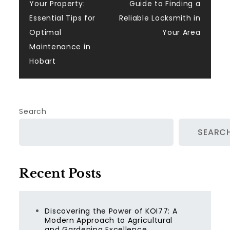
Your Property:
Guide to Finding a
navigation
Essential Tips for
Reliable Locksmith in
Optimal
Your Area
Maintenance in
Hobart
Search
SEARC
Recent Posts
Discovering the Power of KOI77: A
Modern Approach to Agricultural
and Gardening Excellence