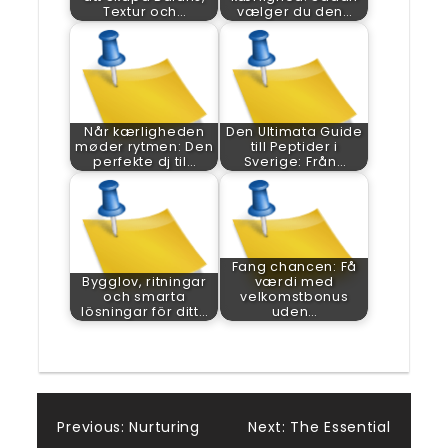
Textur och…
vælger du den…
Når kærligheden
Den Ultimata Guide
møder rytmen: Den
till Peptider i
perfekte dj til…
Sverige: Från…
Fang chancen: Få
Bygglov, ritningar
værdi med
och smarta
velkomstbonus
lösningar för ditt…
uden…
Post
Previous:
Nurturing
Next:
The Essential