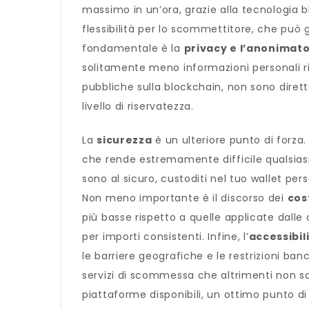
massimo in un’ora, grazie alla tecnologia 
flessibilità per lo scommettitore, che può ge
fondamentale è la
privacy e l’anonimat
solitamente meno informazioni personali ri
pubbliche sulla blockchain, non sono diret
livello di riservatezza.
La
sicurezza
è un ulteriore punto di forza
che rende estremamente difficile qualsiasi 
sono al sicuro, custoditi nel tuo wallet p
Non meno importante è il discorso dei
cos
più basse rispetto a quelle applicate dalle
per importi consistenti. Infine, l’
accessibil
le barriere geografiche e le restrizioni ba
servizi di scommessa che altrimenti non sar
piattaforme disponibili, un ottimo punto di