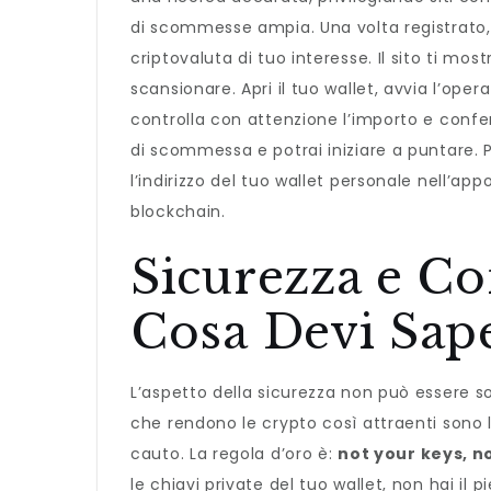
di scommesse ampia. Una volta registrato, t
criptovaluta di tuo interesse. Il sito ti mos
scansionare. Apri il tuo wallet, avvia l’opera
controlla con attenzione l’importo e conferm
di scommessa e potrai iniziare a puntare. Per
l’indirizzo del tuo wallet personale nell’a
blockchain.
Sicurezza e Co
Cosa Devi Sap
L’aspetto della sicurezza non può essere s
che rendono le crypto così attraenti sono 
cauto. La regola d’oro è:
not your keys, n
le chiavi private del tuo wallet, non hai il p