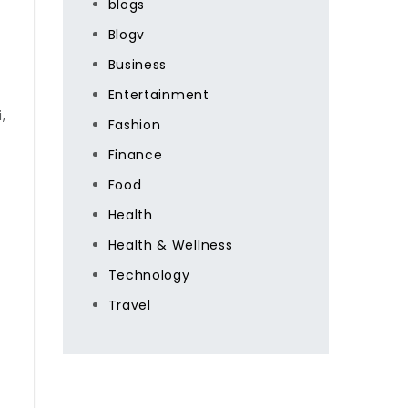
blogs
Blogv
Business
Entertainment
,
Fashion
Finance
l
Food
Health
Health & Wellness
Technology
Travel