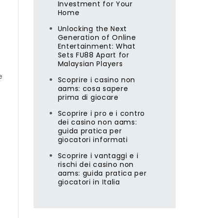
Investment for Your
Home
Unlocking the Next
Generation of Online
Entertainment: What
Sets FU88 Apart for
Malaysian Players
e
Scoprire i casino non
aams: cosa sapere
prima di giocare
Scoprire i pro e i contro
dei casino non aams:
guida pratica per
giocatori informati
Scoprire i vantaggi e i
rischi dei casino non
aams: guida pratica per
giocatori in Italia