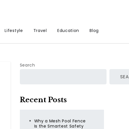
Lifestyle
Travel
Education
Blog
Search
SE
Recent Posts
Why a Mesh Pool Fence
Is the Smartest Safety