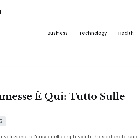
p
Business
Technology
Health
mmesse È Qui: Tutto Sulle
evoluzione, e l’arrivo delle criptovalute ha scatenato una