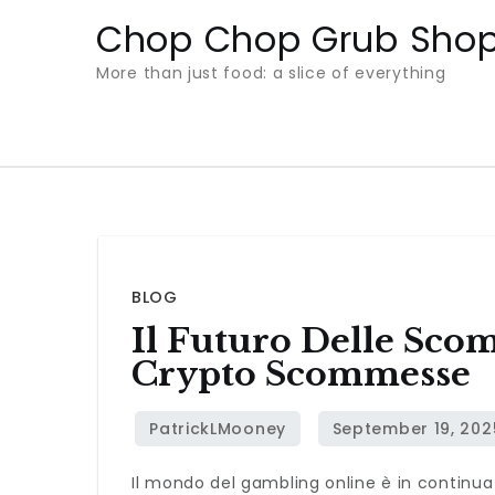
Skip
Chop Chop Grub Sho
to
More than just food: a slice of everything
content
BLOG
Il Futuro Delle Sco
Crypto Scommesse
Il mondo del gambling online è in continua 