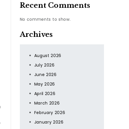
Recent Comments
No comments to show.
Archives
August 2026
July 2026
June 2026
May 2026
April 2026
o
March 2026
a
February 2026
January 2026
e