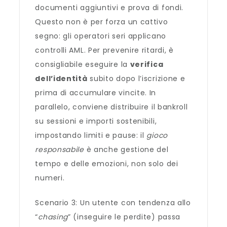
documenti aggiuntivi e prova di fondi.
Questo non è per forza un cattivo
segno: gli operatori seri applicano
controlli AML. Per prevenire ritardi, è
consigliabile eseguire la
verifica
dell’identità
subito dopo l’iscrizione e
prima di accumulare vincite. In
parallelo, conviene distribuire il bankroll
su sessioni e importi sostenibili,
impostando limiti e pause: il
gioco
responsabile
è anche gestione del
tempo e delle emozioni, non solo dei
numeri.
Scenario 3: Un utente con tendenza allo
“
chasing
” (inseguire le perdite) passa