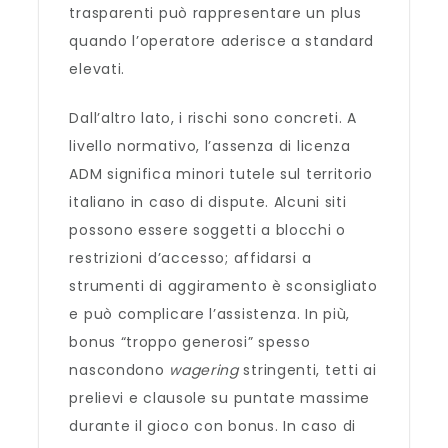
trasparenti può rappresentare un plus
quando l’operatore aderisce a standard
elevati.
Dall’altro lato, i rischi sono concreti. A
livello normativo, l’assenza di licenza
ADM significa minori tutele sul territorio
italiano in caso di dispute. Alcuni siti
possono essere soggetti a blocchi o
restrizioni d’accesso; affidarsi a
strumenti di aggiramento è sconsigliato
e può complicare l’assistenza. In più,
bonus “troppo generosi” spesso
nascondono
wagering
stringenti, tetti ai
prelievi e clausole su puntate massime
durante il gioco con bonus. In caso di