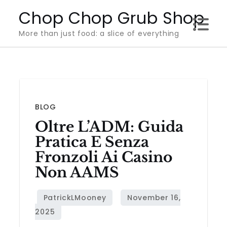
Skip
Chop Chop Grub Shop
to
More than just food: a slice of everything
content
BLOG
Oltre L’ADM: Guida
Pratica E Senza
Fronzoli Ai Casino
Non AAMS