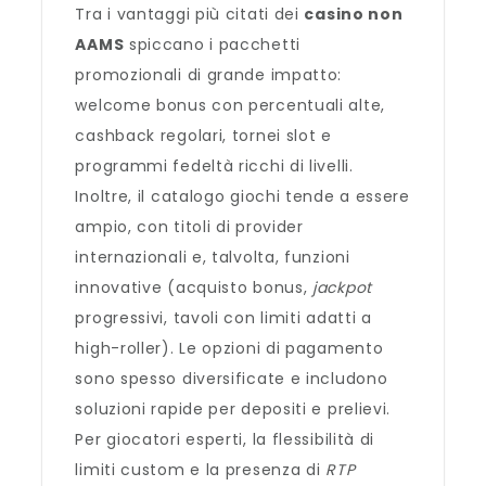
Tra i vantaggi più citati dei
casino non
AAMS
spiccano i pacchetti
promozionali di grande impatto:
welcome bonus con percentuali alte,
cashback regolari, tornei slot e
programmi fedeltà ricchi di livelli.
Inoltre, il catalogo giochi tende a essere
ampio, con titoli di provider
internazionali e, talvolta, funzioni
innovative (acquisto bonus,
jackpot
progressivi, tavoli con limiti adatti a
high-roller). Le opzioni di pagamento
sono spesso diversificate e includono
soluzioni rapide per depositi e prelievi.
Per giocatori esperti, la flessibilità di
limiti custom e la presenza di
RTP