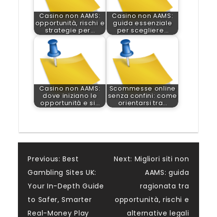
Casino non AAMS:
Casino non AAMS:
opportunità, rischi e
guida essenziale
strategie per…
per scegliere…
Casino non AAMS:
Scommesse online
dove iniziano le
senza confini: come
opportunità e si…
orientarsi tra…
Post
Previous:
Best
Next:
Migliori siti non
Gambling Sites UK:
AAMS: guida
navigation
Your In-Depth Guide
ragionata tra
to Safer, Smarter
opportunità, rischi e
Real-Money Play
alternative legali