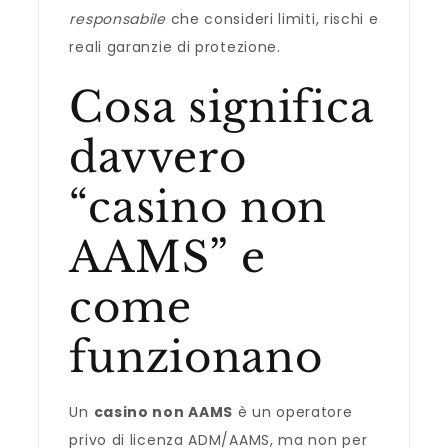
responsabile
che consideri limiti, rischi e
reali garanzie di protezione.
Cosa significa
davvero
“casino non
AAMS” e
come
funzionano
Un
casino non AAMS
è un operatore
privo di licenza ADM/AAMS, ma non per