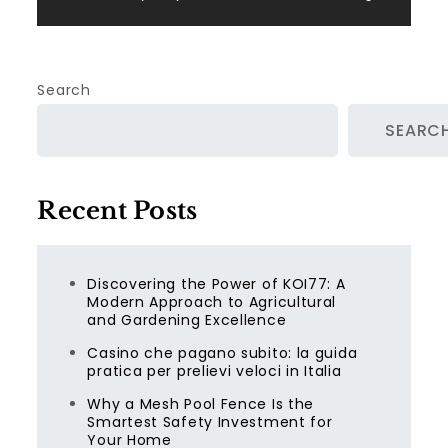
Search
SEARC
Recent Posts
Discovering the Power of KOI77: A
Modern Approach to Agricultural
and Gardening Excellence
Casino che pagano subito: la guida
pratica per prelievi veloci in Italia
Why a Mesh Pool Fence Is the
Smartest Safety Investment for
Your Home