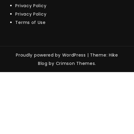
Privacy Policy
Privacy Policy
Terms of Use
Proudly powered by WordPress
|
Theme: Hike
Blog by Crimson Themes.