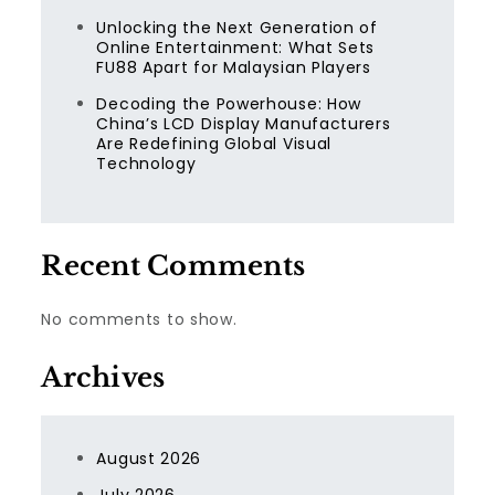
Unlocking the Next Generation of
Online Entertainment: What Sets
FU88 Apart for Malaysian Players
Decoding the Powerhouse: How
China’s LCD Display Manufacturers
Are Redefining Global Visual
Technology
Recent Comments
No comments to show.
Archives
August 2026