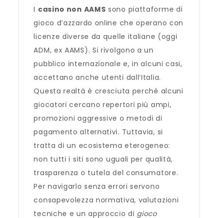
I
casino non AAMS
sono piattaforme di
gioco d’azzardo online che operano con
licenze diverse da quelle italiane (oggi
ADM, ex AAMS). Si rivolgono a un
pubblico internazionale e, in alcuni casi,
accettano anche utenti dall’Italia.
Questa realtà è cresciuta perché alcuni
giocatori cercano repertori più ampi,
promozioni aggressive o metodi di
pagamento alternativi. Tuttavia, si
tratta di un ecosistema eterogeneo:
non tutti i siti sono uguali per qualità,
trasparenza o tutela del consumatore.
Per navigarlo senza errori servono
consapevolezza normativa, valutazioni
tecniche e un approccio di
gioco