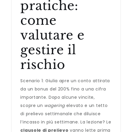
pratiche:
come
valutare e
gestire il
rischio
Scenario 1: Giulia apre un conto attirata
da un bonus del 200% fino a una cifra
importante. Dopo alcune vincite,
scopre un
wagering
elevato e un tetto
di prelievo settimanale che diluisce
l’incasso in più settimane. La lezione? Le
clausole di prelievo
vanno lette prima