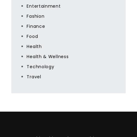
Entertainment
Fashion
Finance
Food
Health
Health & Wellness
Technology
Travel