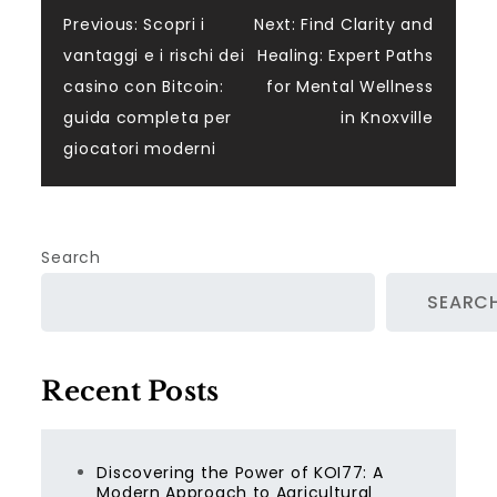
Post
Previous:
Scopri i
Next:
Find Clarity and
vantaggi e i rischi dei
Healing: Expert Paths
navigation
casino con Bitcoin:
for Mental Wellness
guida completa per
in Knoxville
giocatori moderni
Search
SEARC
Recent Posts
Discovering the Power of KOI77: A
Modern Approach to Agricultural