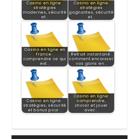
Casino en ligne :
Casino en ligne:
stratégies
stratégies
modernes, sécurité
gagnantes, sécurité
et…
et…
Casino en ligne en
France :
Retrait instantané:
comprendre ce qui
comment encaisser
est…
vos gains en…
Casino en ligne:
Casino en ligne :
comprendre,
stratégies, sécurité
choisir et jouer
et bonus pour…
avec…