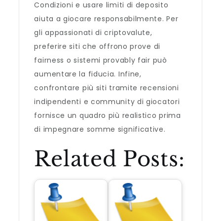
Condizioni e usare limiti di deposito
aiuta a giocare responsabilmente. Per
gli appassionati di criptovalute,
preferire siti che offrono prove di
fairness o sistemi provably fair può
aumentare la fiducia. Infine,
confrontare più siti tramite recensioni
indipendenti e community di giocatori
fornisce un quadro più realistico prima
di impegnare somme significative.
Related Posts: