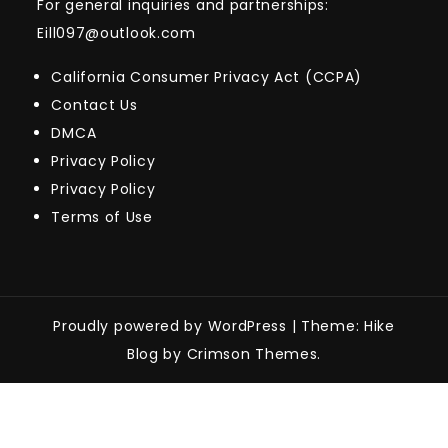
For general inquiries and partnerships:
Eill097@outlook.com
California Consumer Privacy Act (CCPA)
Contact Us
DMCA
Privacy Policy
Privacy Policy
Terms of Use
Proudly powered by WordPress
|
Theme: Hike
Blog by Crimson Themes.