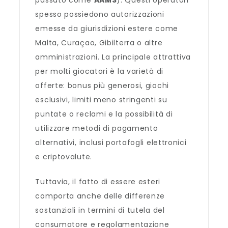
passato come
AAMS
). Questi operatori
spesso possiedono autorizzazioni
emesse da giurisdizioni estere come
Malta, Curaçao, Gibilterra o altre
amministrazioni. La principale attrattiva
per molti giocatori è la varietà di
offerte: bonus più generosi, giochi
esclusivi, limiti meno stringenti su
puntate o reclami e la possibilità di
utilizzare metodi di pagamento
alternativi, inclusi portafogli elettronici
e criptovalute.
Tuttavia, il fatto di essere esteri
comporta anche delle differenze
sostanziali in termini di tutela del
consumatore e regolamentazione