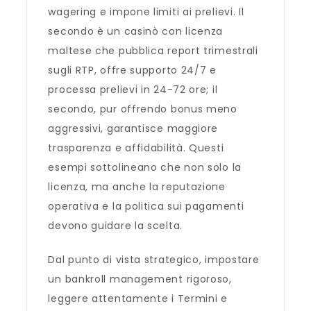
wagering e impone limiti ai prelievi. Il
secondo è un casinò con licenza
maltese che pubblica report trimestrali
sugli RTP, offre supporto 24/7 e
processa prelievi in 24-72 ore; il
secondo, pur offrendo bonus meno
aggressivi, garantisce maggiore
trasparenza e affidabilità. Questi
esempi sottolineano che non solo la
licenza, ma anche la reputazione
operativa e la politica sui pagamenti
devono guidare la scelta.
Dal punto di vista strategico, impostare
un bankroll management rigoroso,
leggere attentamente i Termini e