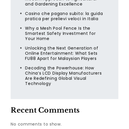
and Gardening Excellence
Casino che pagano subito: la guida
pratica per prelievi veloci in Italia
Why a Mesh Pool Fence Is the
Smartest Safety Investment for
Your Home
Unlocking the Next Generation of
Online Entertainment: What Sets
FU88 Apart for Malaysian Players
Decoding the Powerhouse: How
China’s LCD Display Manufacturers
Are Redefining Global Visual
Technology
Recent Comments
No comments to show.