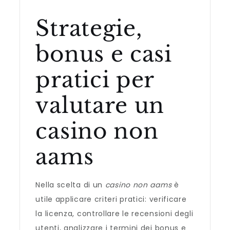
Strategie,
bonus e casi
pratici per
valutare un
casino non
aams
Nella scelta di un
casino non aams
è
utile applicare criteri pratici: verificare
la licenza, controllare le recensioni degli
utenti, analizzare i termini dei bonus e