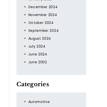
December 2024
November 2024
October 2024
September 2024
August 2024
July 2024
June 2024
June 2002
Categories
Automotive