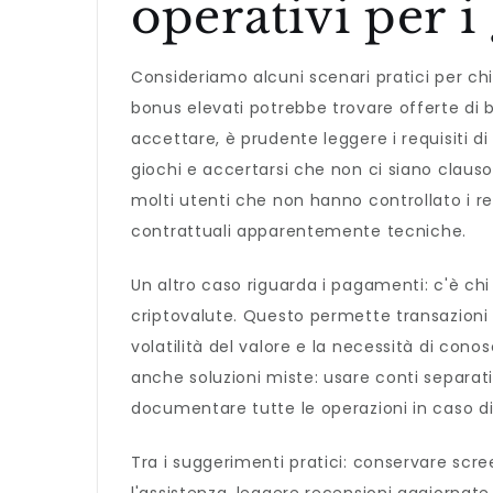
operativi per i
Consideriamo alcuni scenari pratici per ch
bonus elevati potrebbe trovare offerte di
accettare, è prudente leggere i requisiti d
giochi e accertarsi che non ci siano claus
molti utenti che non hanno controllato i req
contrattuali apparentemente tecniche.
Un altro caso riguarda i pagamenti: c'è chi 
criptovalute. Questo permette transazioni
volatilità del valore e la necessità di cono
anche soluzioni miste: usare conti separati p
documentare tutte le operazioni in caso di
Tra i suggerimenti pratici: conservare scr