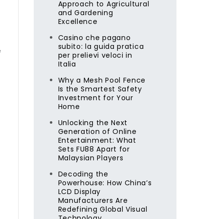
Approach to Agricultural
and Gardening
Excellence
Casino che pagano
subito: la guida pratica
e
per prelievi veloci in
Italia
e
Why a Mesh Pool Fence
Is the Smartest Safety
Investment for Your
Home
Unlocking the Next
Generation of Online
Entertainment: What
Sets FU88 Apart for
Malaysian Players
,
Decoding the
Powerhouse: How China’s
LCD Display
Manufacturers Are
Redefining Global Visual
Technology