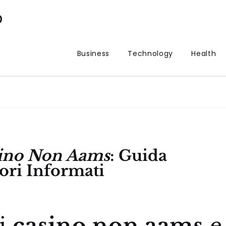
p
Business
Technology
Health
ino Non Aams
: Guida
ori Informati
 i
casino non aams
e