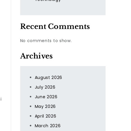
Recent Comments
No comments to show.
Archives
August 2026
July 2026
June 2026
i
May 2026
April 2026
March 2026