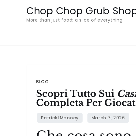
Skip
Chop Chop Grub Sho
to
More than just food: a slice of everything
content
BLOG
Scopri Tutto Sui
Cas
Completa Per Giocat
Che cosa sono