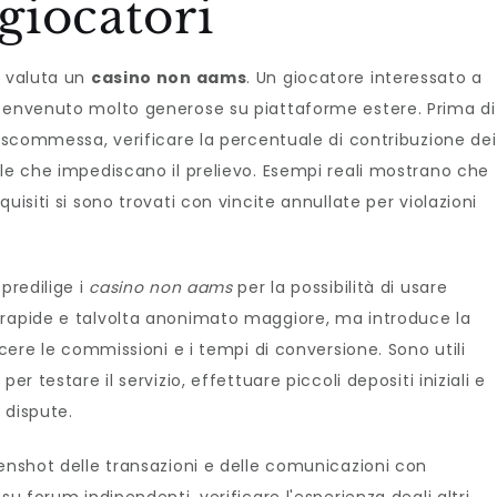
 giocatori
i valuta un
casino non aams
. Un giocatore interessato a
 benvenuto molto generose su piattaforme estere. Prima di
i scommessa, verificare la percentuale di contribuzione dei
ole che impediscano il prelievo. Esempi reali mostrano che
uisiti si sono trovati con vincite annullate per violazioni
predilige i
casino non aams
per la possibilità di usare
 rapide e talvolta anonimato maggiore, ma introduce la
scere le commissioni e i tempi di conversione. Sono utili
er testare il servizio, effettuare piccoli depositi iniziali e
 dispute.
eenshot delle transazioni e delle comunicazioni con