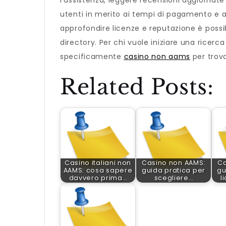
l'assistenza, leggere recensioni aggiornate 
utenti in merito ai tempi di pagamento e all
approfondire licenze e reputazione è possi
directory. Per chi vuole iniziare una ricer
specificamente
casino non aams
per trova
Related Posts:
Casino italiani non
Casino non AAMS:
Ca
AAMS: cosa sapere
guida pratica per
gu
davvero prima…
scegliere…
l