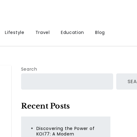
Lifestyle
Travel
Education
Blog
Search
SE
Recent Posts
Discovering the Power of
KOI77: A Modern