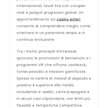
internazionali, tavoli live con croupier
reali e jackpot progressivi globali. Un
approfondimento sui
casino esteri
consente di comprendere meglio come
orientarsi in un panorama ampio e in
continua evoluzione.
Tra i motivi principali d’interesse
spiccano le promozioni di benvenuto e i
programmi VIP che offrono cashback,
tornei periodici e missioni gamificate.
Spesso la varietà di
metodi di deposito e
prelievo
è superiore alla media,
includendo e-wallet, carte prepagate e
in alcuni casi criptovalute, con limiti più
flessibili e tempistiche competitive.