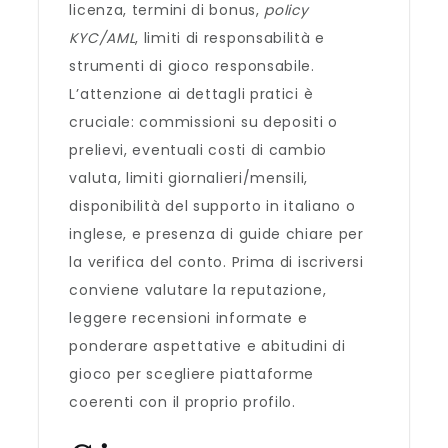
licenza, termini di bonus,
policy
KYC/AML
, limiti di responsabilità e
strumenti di gioco responsabile.
L’attenzione ai dettagli pratici è
cruciale: commissioni su depositi o
prelievi, eventuali costi di cambio
valuta, limiti giornalieri/mensili,
disponibilità del supporto in italiano o
inglese, e presenza di guide chiare per
la verifica del conto. Prima di iscriversi
conviene valutare la reputazione,
leggere recensioni informate e
ponderare aspettative e abitudini di
gioco per scegliere piattaforme
coerenti con il proprio profilo.