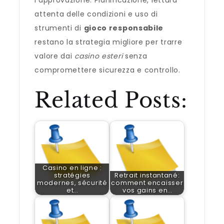
l’approvazione. Pianificazione, lettura
attenta delle condizioni e uso di
strumenti di
gioco responsabile
restano la strategia migliore per trarre
valore dai
casino esteri
senza
compromettere sicurezza e controllo.
Related Posts:
Casino en ligne :
stratégies
Retrait instantané:
modernes, sécurité
comment encaisser
et…
vos gains en…