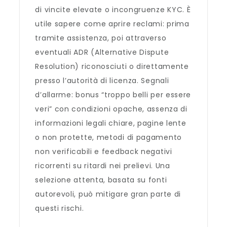
di vincite elevate o incongruenze KYC. È
utile sapere come aprire reclami: prima
tramite assistenza, poi attraverso
eventuali ADR (Alternative Dispute
Resolution) riconosciuti o direttamente
presso l’autorità di licenza. Segnali
d’allarme: bonus “troppo belli per essere
veri” con condizioni opache, assenza di
informazioni legali chiare, pagine lente
o non protette, metodi di pagamento
non verificabili e feedback negativi
ricorrenti su ritardi nei prelievi. Una
selezione attenta, basata su fonti
autorevoli, può mitigare gran parte di
questi rischi.