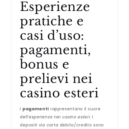
Esperienze
pratiche e
casi d’uso:
pagamenti,
bonus e
prelievi nei
casino esteri
I
pagamenti
rappresentano il cuore
dell’esperienza nei
casino esteri
. I
depositi via carta debito/credito sono