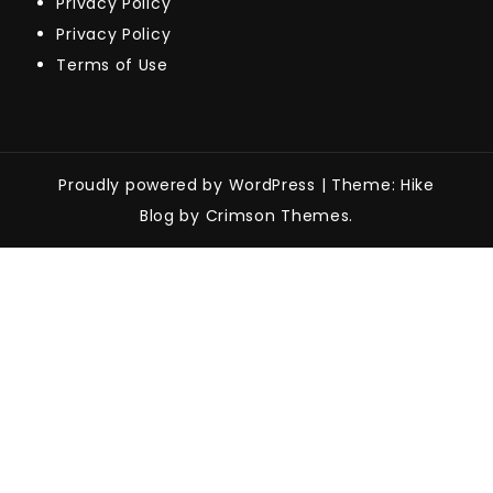
Privacy Policy
Privacy Policy
Terms of Use
Proudly powered by WordPress
|
Theme: Hike
Blog by Crimson Themes.