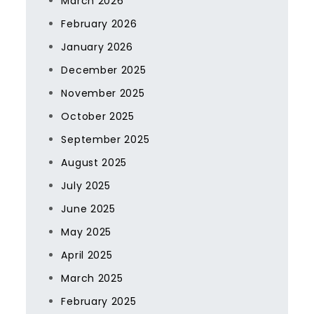
March 2026
February 2026
January 2026
December 2025
November 2025
October 2025
September 2025
August 2025
July 2025
June 2025
May 2025
April 2025
March 2025
February 2025