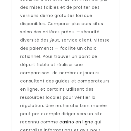
des mises faibles et de profiter des
versions démo gratuites lorsque
disponibles. Comparer plusieurs sites
selon des critères précis — sécurité,
diversité des
jeux
, service client, vitesse
des paiements — facilite un choix
rationnel. Pour trouver un point de
départ fiable et réaliser une
comparaison, de nombreux joueurs
consultent des guides et comparateurs
en ligne, et certains utilisent des
ressources locales pour vérifier la
régulation. Une recherche bien menée
peut par exemple diriger vers un site
reconnu comme
casino en ligne
qui
centralise informations et avis pour