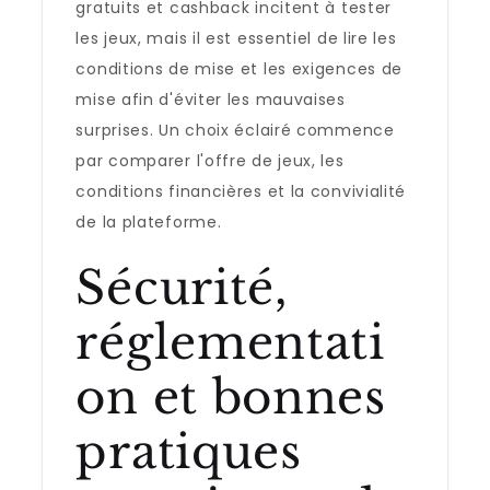
gratuits et cashback incitent à tester
les jeux, mais il est essentiel de lire les
conditions de mise et les exigences de
mise afin d'éviter les mauvaises
surprises. Un choix éclairé commence
par comparer l'offre de jeux, les
conditions financières et la convivialité
de la plateforme.
Sécurité,
réglementati
on et bonnes
pratiques