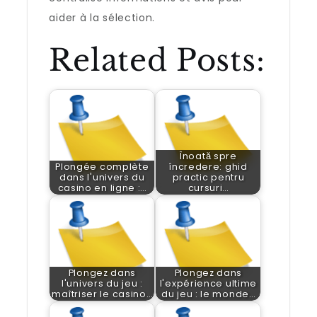
aider à la sélection.
Related Posts:
Înoată spre
Plongée complète
încredere: ghid
dans l'univers du
practic pentru
casino en ligne :…
cursuri…
Plongez dans
Plongez dans
l'univers du jeu :
l'expérience ultime
maîtriser le casino…
du jeu : le monde…