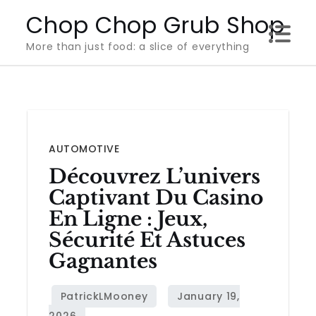
Skip
Chop Chop Grub Shop
to
More than just food: a slice of everything
content
AUTOMOTIVE
Découvrez L’univers
Captivant Du Casino
En Ligne : Jeux,
Sécurité Et Astuces
Gagnantes