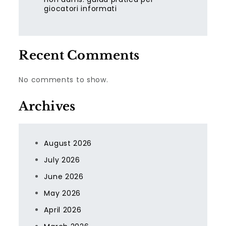
giocatori informati
Recent Comments
No comments to show.
Archives
August 2026
July 2026
June 2026
May 2026
April 2026