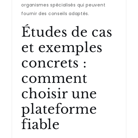
organismes spécialisés qui peuvent
fournir des conseils adaptés.
Études de cas
et exemples
concrets :
comment
choisir une
plateforme
fiable