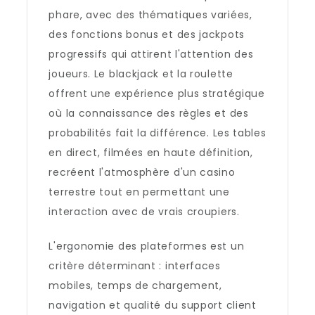
phare, avec des thématiques variées,
des fonctions bonus et des jackpots
progressifs qui attirent l'attention des
joueurs. Le blackjack et la roulette
offrent une expérience plus stratégique
où la connaissance des règles et des
probabilités fait la différence. Les tables
en direct, filmées en haute définition,
recréent l'atmosphère d'un casino
terrestre tout en permettant une
interaction avec de vrais croupiers.
L'ergonomie des plateformes est un
critère déterminant : interfaces
mobiles, temps de chargement,
navigation et qualité du support client