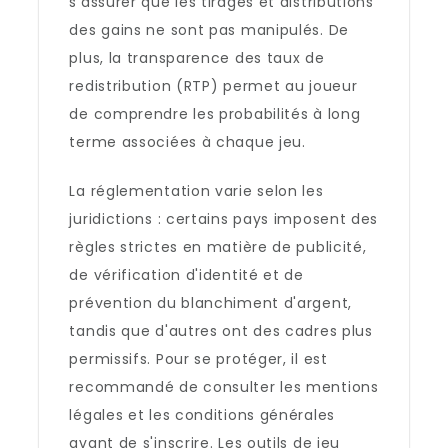
s'assurer que les tirages et distributions
des gains ne sont pas manipulés. De
plus, la transparence des taux de
redistribution (RTP) permet au joueur
de comprendre les probabilités à long
terme associées à chaque jeu.
La réglementation varie selon les
juridictions : certains pays imposent des
règles strictes en matière de publicité,
de vérification d'identité et de
prévention du blanchiment d'argent,
tandis que d'autres ont des cadres plus
permissifs. Pour se protéger, il est
recommandé de consulter les mentions
légales et les conditions générales
avant de s'inscrire. Les outils de jeu